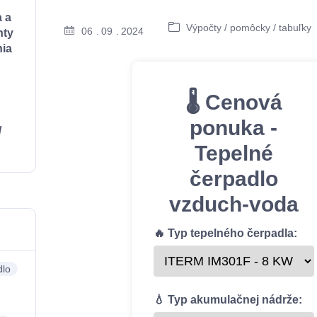
a a
Výpočty / pomôcky / tabuľky
06
09
2024
ty
ia
🌡️ Cenová
ponuka -
/
Tepelné
čerpadlo
vzduch-voda
🔥 Typ tepelného čerpadla:
dlo
💧 Typ akumulačnej nádrže: