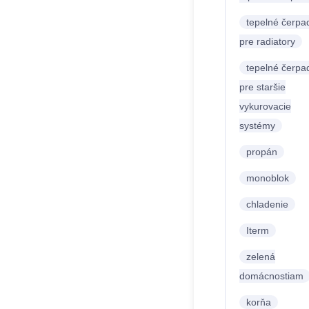
tepelné čerpa
pre radiatory
tepelné čerpa
pre staršie
vykurovacie
systémy
propán
monoblok
chladenie
Iterm
zelená
domácnostiam
korňa