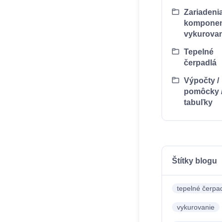
Zariadeni
komponen
vykurovan
Tepelné
čerpadlá
Výpočty /
pomôcky 
tabuľky
Štítky blogu
tepelné čerpa
vykurovanie