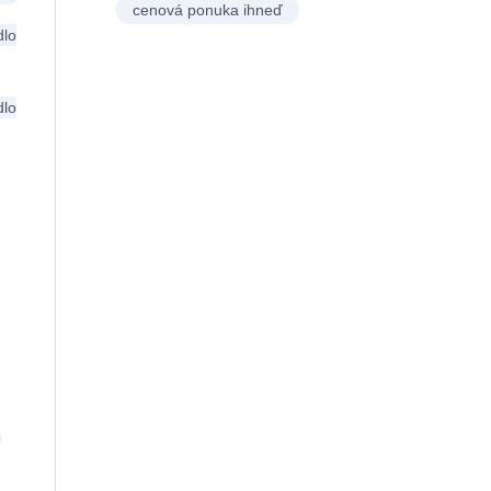
cenová ponuka ihneď
dlo
dlo