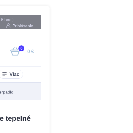
16 hod.)
Prihlásenie
0
0 €
Viac
erpadlo
e tepelné