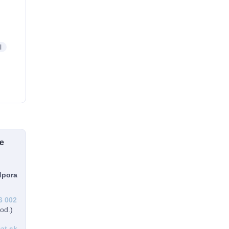
l
te
dpora
6 002
od.)
at.sk