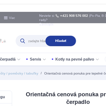
Neviete si
+421 908 576 002
(Po-Pia, 8-
Viac
rady?
Zavolajte.
Hľadať
 čerpadlá
Servis
Kotly na pevné palivo
čty / pomôcky / tabuľky
Orientačná cenová ponuka pre tepelné č
Orientačná cenová ponuka pr
ogu
čerpadlo