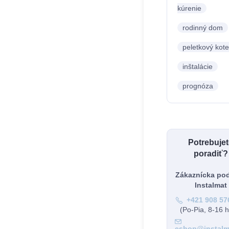
kúrenie
rodinný dom
peletkový kote
inštalácie
prognóza
Potrebuje
poradiť?
Zákaznícka po
Instalmat
+421 908 57
(Po-Pia, 8-16 h
eshop@instalm