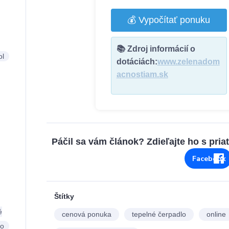
💰 Vypočítať ponuku
📚 Zdroj informácií o
ol
dotáciách:
www.zelenadom
acnostiam.sk
Páčil sa vám článok? Zdieľajte ho s pria
Facebook
Štítky
é
cenová ponuka
tepelné čerpadlo
online
lo