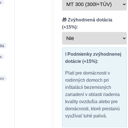
e
🎁 Zvýhodnená dotácia
(+15%):
dlá
ℹ️ Podmienky zvýhodnenej
a
dotácie (+15%):
Platí pre domácnosti v
ov
rodinných domoch pri
inštalácii bezemisných
zariadení v oblasti riadenia
kvality ovzdušia alebo pre
domácnosti, ktoré prestanú
využívať tuhé palivá.