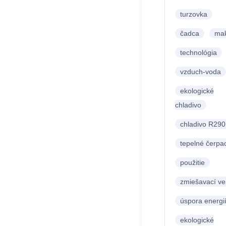
turzovka
čadca
ma
technológia
vzduch-voda
ekologické
chladivo
chladivo R290
tepelné čerpa
použitie
zmiešavací ven
úspora energi
ekologické