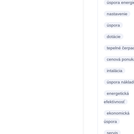
úspora energi
nastavenie
úspora
dotácie
tepelné čerpa
cenová ponuk
intalácia
úspora náklad
energetická
efektívnosť
ekonomická
úspora
servis