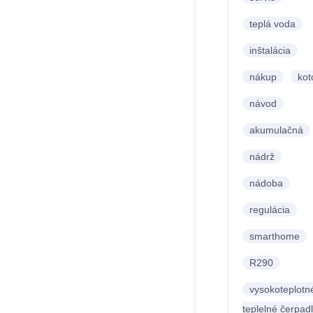
teplá voda
inštalácia
nákup
kot
návod
akumulačná
nádrž
nádoba
regulácia
smarthome
R290
vysokoteplotn
teplelné čerpad