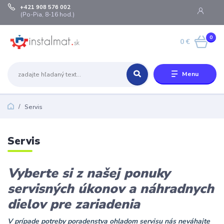
+421 908 576 002
(Po-Pia, 8-16 hod.)
0
0 €
Menu
Servis
Servis
Vyberte si z našej ponuky
servisných úkonov a náhradnych
dielov pre zariadenia
V prípade potreby poradenstva ohladom servisu nás neváhajte