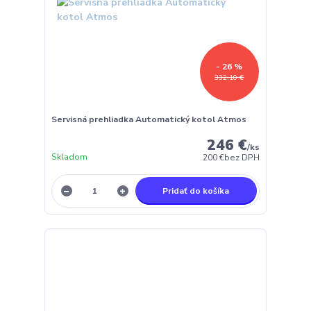
- 26 %
332,10 €
Servisná prehliadka Automatický kotol Atmos
246 €
/
ks
Skladom
200 €
bez DPH
Pridať do košíka