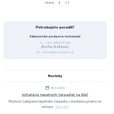
strana
z 1
Potrebujete poradiť?
Zákaznícka podpora Instalmat
+421 908 576 002
(Po-Pia, 8-16 hod.)
eshop@instalmat.sk
Novinky
28.11.2023
Inštalácia tepelných čerpadiel na kľúč
Možnosť zakúpenia tepelneho čerpadla s montážou priamo na
eshope .
čítať celé