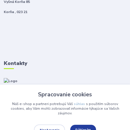
Vyšná Korňa 85
Korňa , 023 21
Kontakty
Zákaznícka podpora Instalmat
+421 908 576 002
Spracovanie cookies
(Po-Pia, 8-16 hod.)
Náš e-shop a partneri potrebujú Váš
súhlas
s použitím súborov
eshop@instalmat.sk
cookies, aby Vám mohli zobrazovať informácie týkajúce sa Vašich
záujmov.
Súhlasím
Nastavenia