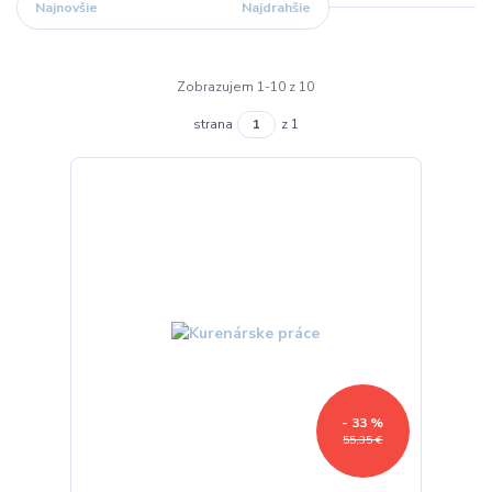
Najnovšie
Najlacnejšie
Najdrahšie
Zobrazujem 1-10 z 10
strana
z 1
- 33 %
55,35 €