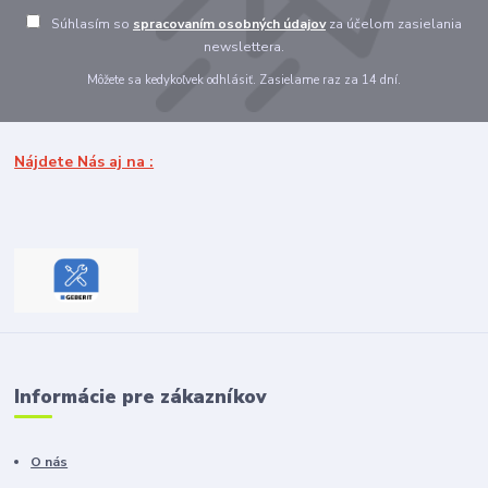
Súhlasím so
spracovaním osobných údajov
za účelom zasielania
newslettera.
Môžete sa kedykoľvek odhlásiť. Zasielame raz za 14 dní.
Nájdete Nás aj na :
Informácie pre zákazníkov
O nás