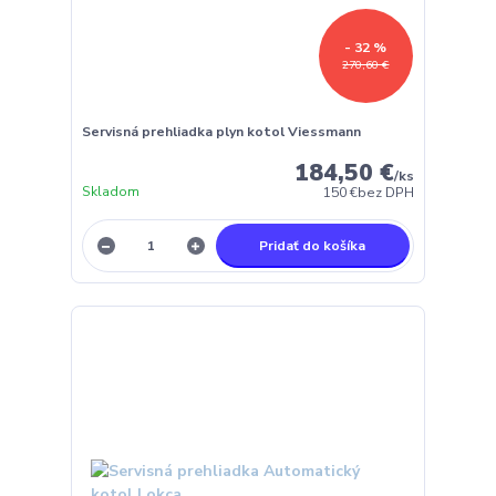
- 32 %
270,60 €
Servisná prehliadka plyn kotol Viessmann
184,50 €
/
ks
Skladom
150 €
bez DPH
Pridať do košíka