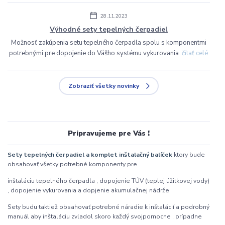
28.11.2023
Výhodné sety tepelných čerpadiel
Možnosť zakúpenia setu tepelného čerpadla spolu s komponentmi
potrebnými pre dopojenie do Vášho systému vykurovania
čítať celé
Zobraziť všetky novinky
Pripravujeme pre Vás !
Sety tepelných čerpadiel a komplet inštalačný balíček
ktory bude
obsahovať všetky potrebné komponenty pre
inštaláciu tepelného čerpadla , dopojenie TÚV (teplej úžitkovej vody)
, dopojenie vykurovania a dopjenie akumulačnej nádrže.
Sety budu taktiež obsahovať potrebné náradie k inštalácií a podrobný
manuál aby inštaláciu zvladol skoro každý svojpomocne , prípadne