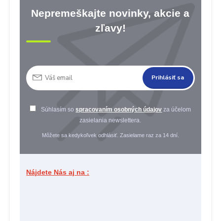
Nepremeškajte novinky, akcie a
zľavy!
Prihlásiť sa
Súhlasím so
spracovaním osobných údajov
za účelom
zasielania newslettera.
Môžete sa kedykoľvek odhlásiť. Zasielame raz za 14 dní.
Nájdete Nás aj na :