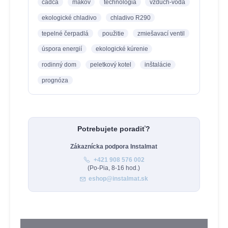
čadca
makov
technológia
vzduch-voda
ekologické chladivo
chladivo R290
tepelné čerpadlá
použitie
zmiešavací ventil
úspora energií
ekologické kúrenie
rodinný dom
peletkový kotel
inštalácie
prognóza
Potrebujete poradiť?
Zákaznícka podpora Instalmat
+421 908 576 002
(Po-Pia, 8-16 hod.)
eshop@instalmat.sk