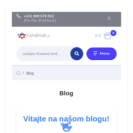
+421 908 576 002
(Po-Pia, 8-16 hod.)
0
0 €
Menu
Blog
Blog
Vitajte na našom blogu!
👋