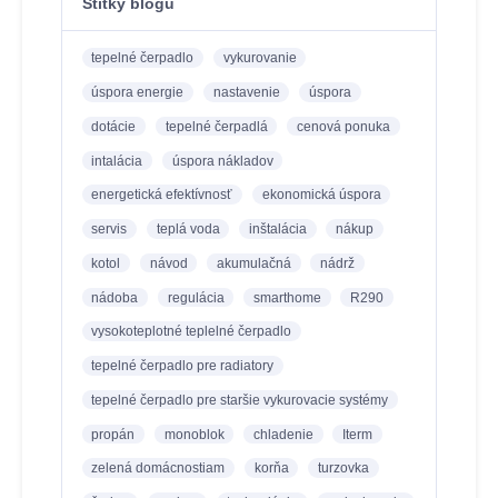
Štítky blogu
tepelné čerpadlo
vykurovanie
úspora energie
nastavenie
úspora
dotácie
tepelné čerpadlá
cenová ponuka
intalácia
úspora nákladov
energetická efektívnosť
ekonomická úspora
servis
teplá voda
inštalácia
nákup
kotol
návod
akumulačná
nádrž
nádoba
regulácia
smarthome
R290
vysokoteplotné teplelné čerpadlo
tepelné čerpadlo pre radiatory
tepelné čerpadlo pre staršie vykurovacie systémy
propán
monoblok
chladenie
Iterm
zelená domácnostiam
korňa
turzovka