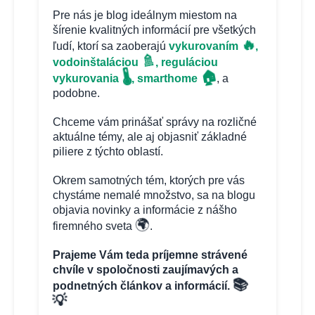
Pre nás je blog ideálnym miestom na
šírenie kvalitných informácií pre všetkých
🔥
ľudí, ktorí sa zaoberajú
vykurovaním
,
🚿
vodoinštaláciou
, reguláciou
🏠
🌡️
vykurovania
, smarthome
, a
podobne.
Chceme vám prinášať správy na rozličné
aktuálne témy, ale aj objasniť základné
piliere z týchto oblastí.
Okrem samotných tém, ktorých pre vás
chystáme nemalé množstvo, sa na blogu
objavia novinky a informácie z nášho
🌍
firemného sveta
.
Prajeme Vám teda príjemne strávené
chvíle v spoločnosti zaujímavých a
📚
podnetných článkov a informácií.
💡