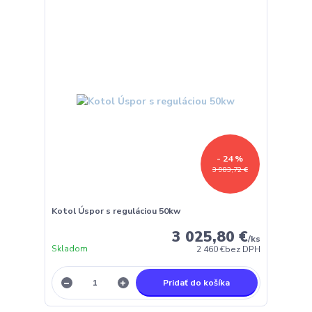
- 24 %
3 983,72 €
Kotol Úspor s reguláciou 50kw
3 025,80 €
/
ks
Skladom
2 460 €
bez DPH
Pridať do košíka