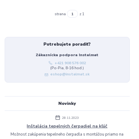
strana
z 1
Potrebujete poradiť?
Zákaznícka podpora Instalmat
+421 908 576 002
(Po-Pia, 8-16 hod.)
eshop@instalmat.sk
Novinky
28.11.2023
Inštalácia tepelných čerpadiel na kľúč
Možnosť zakúpenia tepelneho čerpadla s montážou priamo na