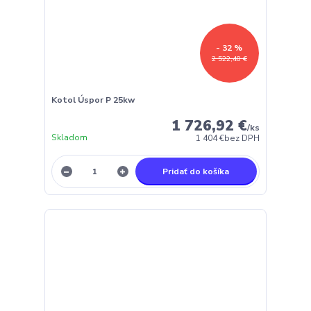
- 32 %
2 522,48 €
Kotol Úspor P 25kw
1 726,92 €
/
ks
Skladom
1 404 €
bez DPH
Pridať do košíka