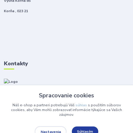
Vyšná Korňa 85
Korňa , 023 21
Kontakty
Zákaznícka podpora Instalmat
+421 908 576 002
Spracovanie cookies
(Po-Pia, 8-16 hod.)
Náš e-shop a partneri potrebujú Váš
súhlas
s použitím súborov
eshop@instalmat.sk
cookies, aby Vám mohli zobrazovať informácie týkajúce sa Vašich
záujmov.
Súhlasím
Nastavenia