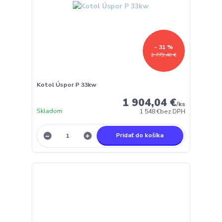
- 31 %
2 773,40 €
Kotol Úspor P 33kw
1 904,04 €
/
ks
Skladom
1 548 €
bez DPH
Pridať do košíka