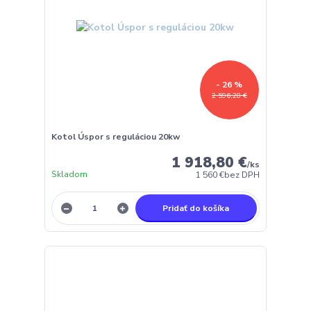
- 26 %
2 596,28 €
Kotol Úspor s reguláciou 20kw
1 918,80 €
/
ks
Skladom
1 560 €
bez DPH
Pridať do košíka