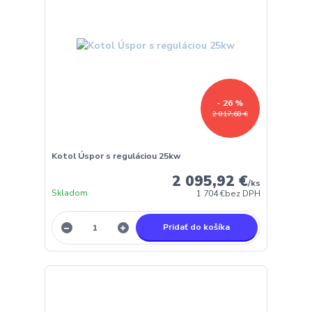
- 26 %
2 817,68 €
Kotol Úspor s reguláciou 25kw
2 095,92 €
/
ks
Skladom
1 704 €
bez DPH
Pridať do košíka