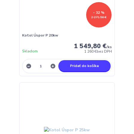
- 32 %
2 271,56 €
Kotol Úspor P 20kw
1 549,80 €
/
ks
Skladom
1 260 €
bez DPH
Pridať do košíka