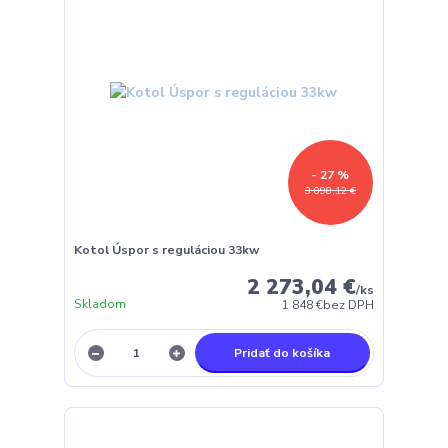
- 27 %
3 098,12 €
Kotol Úspor s reguláciou 33kw
2 273,04 €
/
ks
Skladom
1 848 €
bez DPH
Pridať do košíka