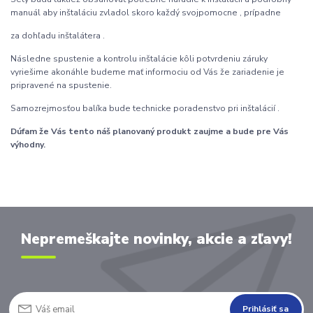
manuál aby inštaláciu zvladol skoro každý svojpomocne , prípadne
za dohľadu inštalátera .
Následne spustenie a kontrolu inštalácie kôli potvrdeniu záruky
vyriešime akonáhle budeme mať informociu od Vás že zariadenie je
pripravené na spustenie.
Samozrejmosťou balíka bude technicke poradenstvo pri inštalácií .
Dúfam že Vás tento náš planovaný produkt zaujme a bude pre Vás
výhodny.
Nepremeškajte novinky, akcie a zľavy!
Prihlásiť sa