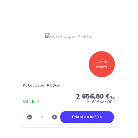
- 27 %
3 659 €
Kotol Úspor P 50kw
2 656,80 €
/
ks
Skladom
2 160 €
bez DPH
Pridať do košíka