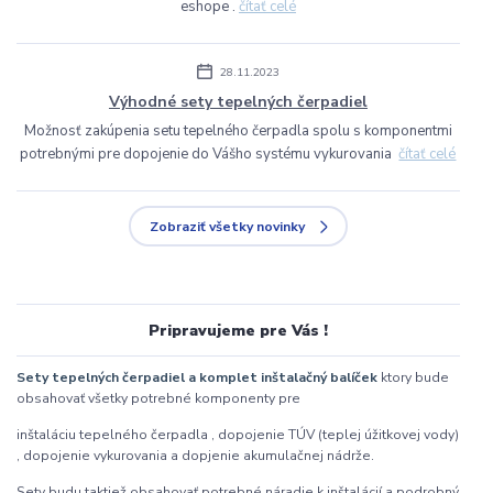
eshope .
čítať celé
28.11.2023
Výhodné sety tepelných čerpadiel
Možnosť zakúpenia setu tepelného čerpadla spolu s komponentmi
potrebnými pre dopojenie do Vášho systému vykurovania
čítať celé
Zobraziť všetky novinky
Pripravujeme pre Vás !
Sety tepelných čerpadiel a komplet inštalačný balíček
ktory bude
obsahovať všetky potrebné komponenty pre
inštaláciu tepelného čerpadla , dopojenie TÚV (teplej úžitkovej vody)
, dopojenie vykurovania a dopjenie akumulačnej nádrže.
Sety budu taktiež obsahovať potrebné náradie k inštalácií a podrobný