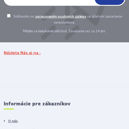
Súhlasím so
spracovaním osobných údajov
za účelom zasielania
newslettera.
Môžete sa kedykoľvek odhlásiť. Zasielame raz za 14 dní.
Nájdete Nás aj na :
Informácie pre zákazníkov
O nás