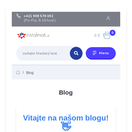
+421 908 576 002
(Po-Pia, 8-16 hod.)
0
0 €
Menu
Blog
Blog
Vitajte na našom blogu!
👋