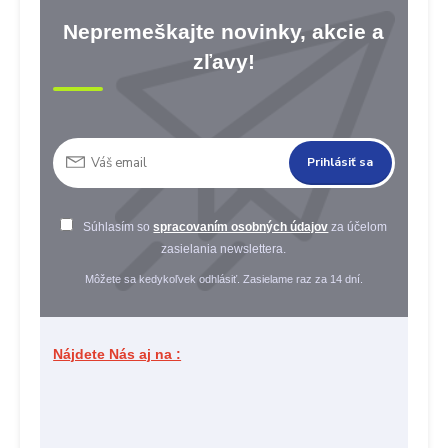
Nepremeškajte novinky, akcie a
zľavy!
Prihlásiť sa
Súhlasím so
spracovaním osobných údajov
za účelom
zasielania newslettera.
Môžete sa kedykoľvek odhlásiť. Zasielame raz za 14 dní.
Nájdete Nás aj na :