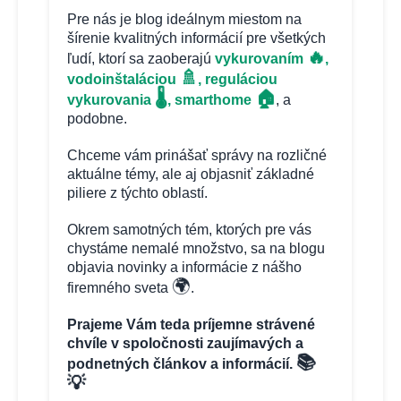
Pre nás je blog ideálnym miestom na
šírenie kvalitných informácií pre všetkých
🔥
ľudí, ktorí sa zaoberajú
vykurovaním
,
🚿
vodoinštaláciou
, reguláciou
🏠
🌡️
vykurovania
, smarthome
, a
podobne.
Chceme vám prinášať správy na rozličné
aktuálne témy, ale aj objasniť základné
piliere z týchto oblastí.
Okrem samotných tém, ktorých pre vás
chystáme nemalé množstvo, sa na blogu
objavia novinky a informácie z nášho
🌍
firemného sveta
.
Prajeme Vám teda príjemne strávené
chvíle v spoločnosti zaujímavých a
📚
podnetných článkov a informácií.
💡