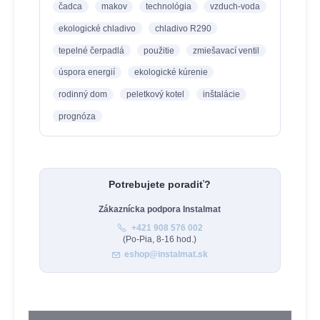
čadca
makov
technológia
vzduch-voda
ekologické chladivo
chladivo R290
tepelné čerpadlá
použitie
zmiešavací ventil
úspora energií
ekologické kúrenie
rodinný dom
peletkový kotel
inštalácie
prognóza
Potrebujete poradiť?
Zákaznícka podpora Instalmat
+421 908 576 002
(Po-Pia, 8-16 hod.)
eshop@instalmat.sk