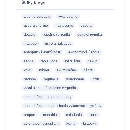
Štítky blogu
tepelné čerpadlo
vykurovanie
úspora energie
nastavenie
úspora
dotácie
tepelné čerpadlá
cenová ponuka
intalácia
úspora nákladov
energetická efektívnosť
ekonomická úspora
servis
teplá voda
inštalácia
nákup
kotol
návod
akumulačná
nádrž
nádoba
regulácia
smarthome
R290
vysokoteplotné teplelné čerpadlo
tepelné čerpadlo pre radiatory
tepelné čerpadlo pre staršie vykurovacie systémy
propán
monoblok
chladenie
Iterm
zelená domácnostiam
korňa
turzovka