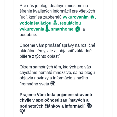
Pre nás je blog ideálnym miestom na
šírenie kvalitných informácií pre všetkých
🔥
ľudí, ktorí sa zaoberajú
vykurovaním
,
🚿
vodoinštaláciou
, reguláciou
🏠
🌡️
vykurovania
, smarthome
, a
podobne.
Chceme vám prinášať správy na rozličné
aktuálne témy, ale aj objasniť základné
piliere z týchto oblastí.
Okrem samotných tém, ktorých pre vás
chystáme nemalé množstvo, sa na blogu
objavia novinky a informácie z nášho
🌍
firemného sveta
.
Prajeme Vám teda príjemne strávené
chvíle v spoločnosti zaujímavých a
📚
podnetných článkov a informácií.
💡