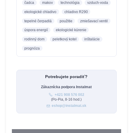
čadca
makov
technológia
vzduch-voda
ekologické chladivo
chladivo R290
tepelné čerpadlá
použitie
zmiešavací ventil
úspora energií
ekologické kúrenie
rodinný dom
peletkový kotel
inštalácie
prognóza
Potrebujete poradiť?
Zákaznícka podpora Instalmat
+421 908 576 002
(Po-Pia, 8-16 hod.)
eshop@instalmat.sk