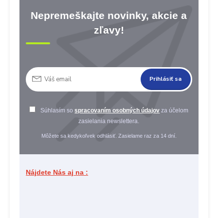
Nepremeškajte novinky, akcie a
zľavy!
Prihlásiť sa
Súhlasím so
spracovaním osobných údajov
za účelom
zasielania newslettera.
Môžete sa kedykoľvek odhlásiť. Zasielame raz za 14 dní.
Nájdete Nás aj na :