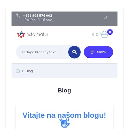
+421 908 576 002
(Po-Pia, 8-16 hod.)
0
0 €
Menu
Blog
Blog
Vitajte na našom blogu!
👋