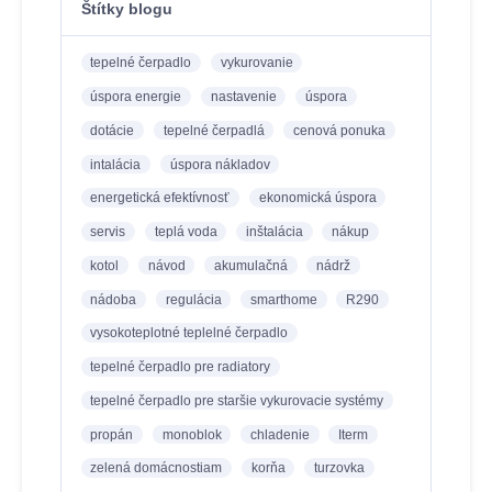
Štítky blogu
tepelné čerpadlo
vykurovanie
úspora energie
nastavenie
úspora
dotácie
tepelné čerpadlá
cenová ponuka
intalácia
úspora nákladov
energetická efektívnosť
ekonomická úspora
servis
teplá voda
inštalácia
nákup
kotol
návod
akumulačná
nádrž
nádoba
regulácia
smarthome
R290
vysokoteplotné teplelné čerpadlo
tepelné čerpadlo pre radiatory
tepelné čerpadlo pre staršie vykurovacie systémy
propán
monoblok
chladenie
Iterm
zelená domácnostiam
korňa
turzovka