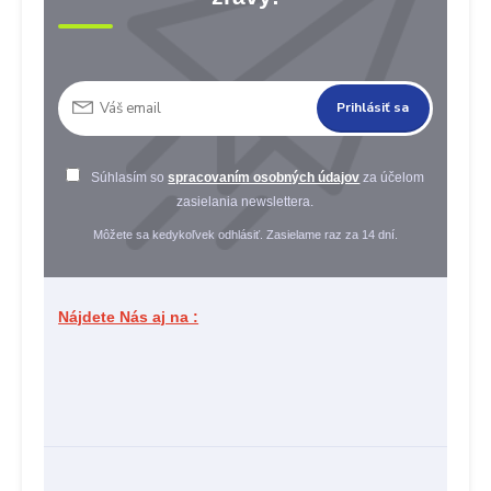
Prihlásiť sa
Súhlasím so
spracovaním osobných údajov
za účelom
zasielania newslettera.
Môžete sa kedykoľvek odhlásiť. Zasielame raz za 14 dní.
Nájdete Nás aj na :