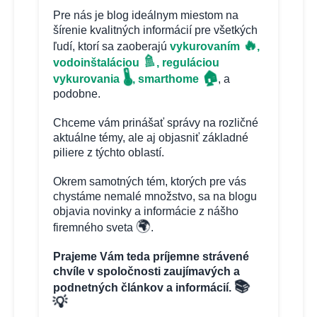
Pre nás je blog ideálnym miestom na
šírenie kvalitných informácií pre všetkých
🔥
ľudí, ktorí sa zaoberajú
vykurovaním
,
🚿
vodoinštaláciou
, reguláciou
🏠
🌡️
vykurovania
, smarthome
, a
podobne.
Chceme vám prinášať správy na rozličné
aktuálne témy, ale aj objasniť základné
piliere z týchto oblastí.
Okrem samotných tém, ktorých pre vás
chystáme nemalé množstvo, sa na blogu
objavia novinky a informácie z nášho
🌍
firemného sveta
.
Prajeme Vám teda príjemne strávené
chvíle v spoločnosti zaujímavých a
📚
podnetných článkov a informácií.
💡