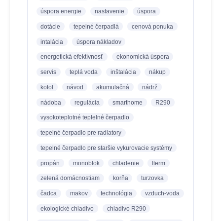
úspora energie
nastavenie
úspora
dotácie
tepelné čerpadlá
cenová ponuka
intalácia
úspora nákladov
energetická efektívnosť
ekonomická úspora
servis
teplá voda
inštalácia
nákup
kotol
návod
akumulačná
nádrž
nádoba
regulácia
smarthome
R290
vysokoteplotné teplelné čerpadlo
tepelné čerpadlo pre radiatory
tepelné čerpadlo pre staršie vykurovacie systémy
propán
monoblok
chladenie
Iterm
zelená domácnostiam
korňa
turzovka
čadca
makov
technológia
vzduch-voda
ekologické chladivo
chladivo R290