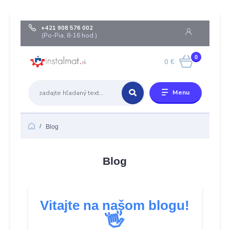
+421 908 576 002
(Po-Pia, 8-16 hod.)
0
0 €
Menu
Blog
Blog
Vitajte na našom blogu!
👋