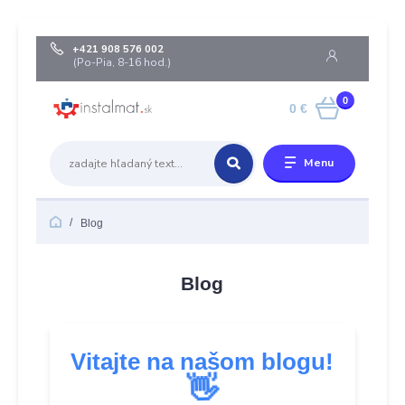
+421 908 576 002
(Po-Pia, 8-16 hod.)
0
0 €
Menu
Blog
Blog
Vitajte na našom blogu!
👋