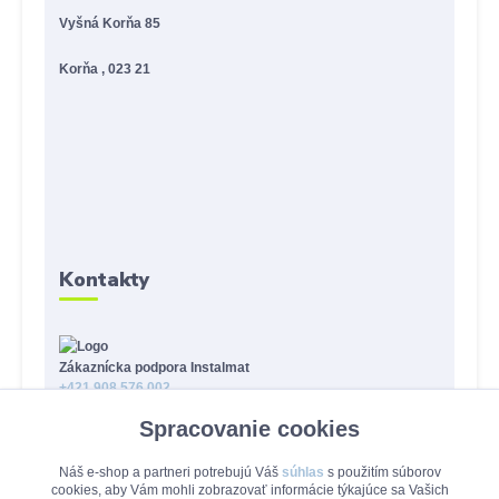
Vyšná Korňa 85
Korňa , 023 21
Kontakty
Zákaznícka podpora Instalmat
+421 908 576 002
(Po-Pia, 8-16 hod.)
Spracovanie cookies
eshop@instalmat.sk
Náš e-shop a partneri potrebujú Váš
súhlas
s použitím súborov
cookies, aby Vám mohli zobrazovať informácie týkajúce sa Vašich