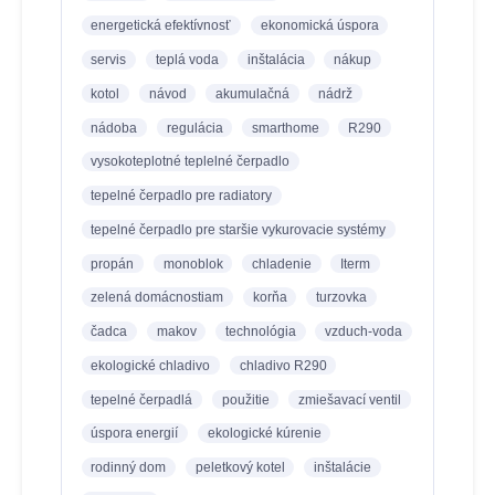
energetická efektívnosť
ekonomická úspora
servis
teplá voda
inštalácia
nákup
kotol
návod
akumulačná
nádrž
nádoba
regulácia
smarthome
R290
vysokoteplotné teplelné čerpadlo
tepelné čerpadlo pre radiatory
tepelné čerpadlo pre staršie vykurovacie systémy
propán
monoblok
chladenie
Iterm
zelená domácnostiam
korňa
turzovka
čadca
makov
technológia
vzduch-voda
ekologické chladivo
chladivo R290
tepelné čerpadlá
použitie
zmiešavací ventil
úspora energií
ekologické kúrenie
rodinný dom
peletkový kotel
inštalácie