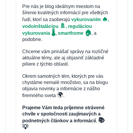
Pre nás je blog ideálnym miestom na
šírenie kvalitných informácií pre všetkých
🔥
ľudí, ktorí sa zaoberajú
vykurovaním
,
🚿
vodoinštaláciou
, reguláciou
🏠
🌡️
vykurovania
, smarthome
, a
podobne.
Chceme vám prinášať správy na rozličné
aktuálne témy, ale aj objasniť základné
piliere z týchto oblastí.
Okrem samotných tém, ktorých pre vás
chystáme nemalé množstvo, sa na blogu
objavia novinky a informácie z nášho
🌍
firemného sveta
.
Prajeme Vám teda príjemne strávené
chvíle v spoločnosti zaujímavých a
📚
podnetných článkov a informácií.
💡