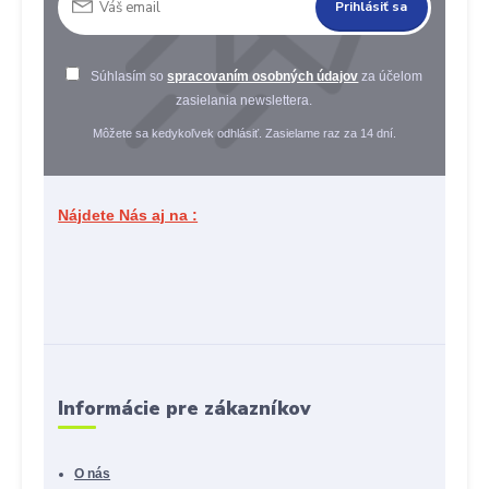
Prihlásiť sa
Súhlasím so
spracovaním osobných údajov
za účelom
zasielania newslettera.
Môžete sa kedykoľvek odhlásiť. Zasielame raz za 14 dní.
Nájdete Nás aj na :
Informácie pre zákazníkov
O nás