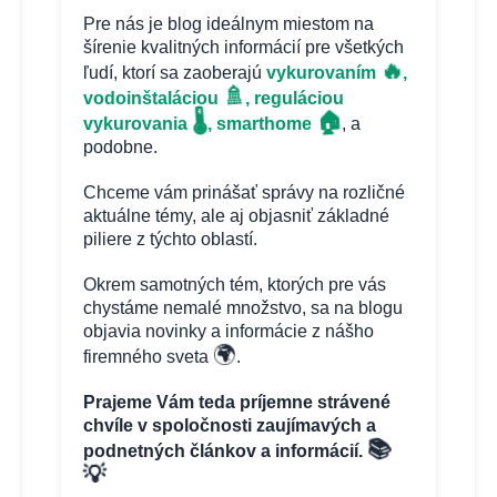
Pre nás je blog ideálnym miestom na
šírenie kvalitných informácií pre všetkých
🔥
ľudí, ktorí sa zaoberajú
vykurovaním
,
🚿
vodoinštaláciou
, reguláciou
🏠
🌡️
vykurovania
, smarthome
, a
podobne.
Chceme vám prinášať správy na rozličné
aktuálne témy, ale aj objasniť základné
piliere z týchto oblastí.
Okrem samotných tém, ktorých pre vás
chystáme nemalé množstvo, sa na blogu
objavia novinky a informácie z nášho
🌍
firemného sveta
.
Prajeme Vám teda príjemne strávené
chvíle v spoločnosti zaujímavých a
📚
podnetných článkov a informácií.
💡