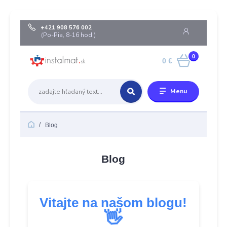
+421 908 576 002
(Po-Pia, 8-16 hod.)
0
0 €
Menu
Blog
Blog
Vitajte na našom blogu!
👋