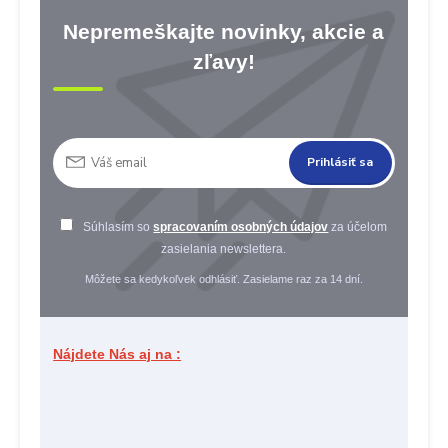
Nepremeškajte novinky, akcie a
zľavy!
Prihlásiť sa
Súhlasím so
spracovaním osobných údajov
za účelom
zasielania newslettera.
Môžete sa kedykoľvek odhlásiť. Zasielame raz za 14 dní.
Nájdete Nás aj na :