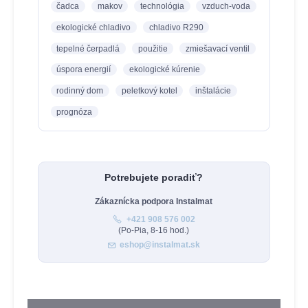
čadca
makov
technológia
vzduch-voda
ekologické chladivo
chladivo R290
tepelné čerpadlá
použitie
zmiešavací ventil
úspora energií
ekologické kúrenie
rodinný dom
peletkový kotel
inštalácie
prognóza
Potrebujete poradiť?
Zákaznícka podpora Instalmat
+421 908 576 002
(Po-Pia, 8-16 hod.)
eshop@instalmat.sk