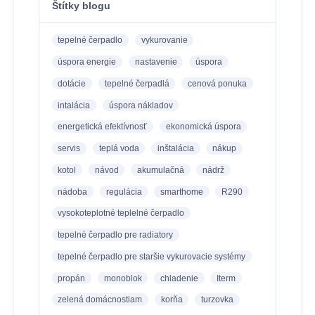
Štítky blogu
tepelné čerpadlo
vykurovanie
úspora energie
nastavenie
úspora
dotácie
tepelné čerpadlá
cenová ponuka
intalácia
úspora nákladov
energetická efektívnosť
ekonomická úspora
servis
teplá voda
inštalácia
nákup
kotol
návod
akumulačná
nádrž
nádoba
regulácia
smarthome
R290
vysokoteplotné teplelné čerpadlo
tepelné čerpadlo pre radiatory
tepelné čerpadlo pre staršie vykurovacie systémy
propán
monoblok
chladenie
Iterm
zelená domácnostiam
korňa
turzovka