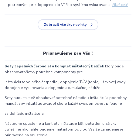
potrebnými pre dopojenie do Vášho systému vykurovania
čítať celé
Zobraziť všetky novinky
Pripravujeme pre Vás !
Sety tepelných čerpadiel a komplet inštalačný balíček
ktory bude
obsahovať všetky potrebné komponenty pre
inštaláciu tepelného čerpadla , dopojenie TÚV (teplej úžitkovej vody) ,
dopojenie vykurovania a dopjenie akumulačnej nádrže.
Sety budu taktiež obsahovať potrebné náradie k inštalácií a podrobný
manuál aby inštaláciu zvladol skoro každý svojpomocne , prípadne
za dohľadu inštalátera .
Následne spustenie a kontrolu inštalácie kôli potvrdeniu záruky
vyriešime akonáhle budeme mať informociu od Vás že zariadenie je
pripravené na spustenie.