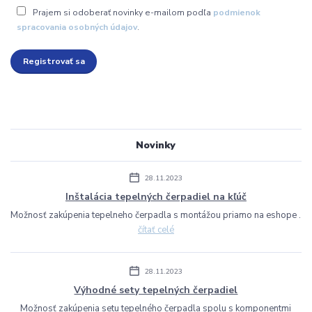
Prajem si odoberať novinky e-mailom podľa
podmienok
spracovania osobných údajov
.
Registrovať sa
Novinky
28.11.2023
Inštalácia tepelných čerpadiel na kľúč
Možnosť zakúpenia tepelneho čerpadla s montážou priamo na eshope .
čítať celé
28.11.2023
Výhodné sety tepelných čerpadiel
Možnosť zakúpenia setu tepelného čerpadla spolu s komponentmi