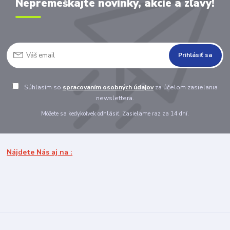
Nepremeškajte novinky, akcie a zľavy!
Prihlásiť sa
Súhlasím so
spracovaním osobných údajov
za účelom zasielania
newslettera.
Môžete sa kedykoľvek odhlásiť. Zasielame raz za 14 dní.
Nájdete Nás aj na :