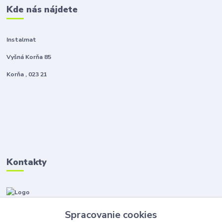
Kde nás nájdete
Instalmat
Vyšná Korňa 85
Korňa , 023 21
Kontakty
Zákaznícka podpora Instalmat
+421 908 576 002
Spracovanie cookies
(Po-Pia, 8-16 hod.)