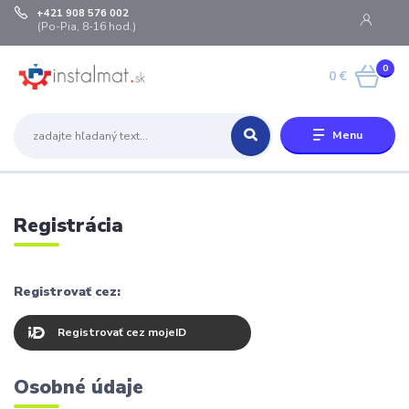
+421 908 576 002
(Po-Pia, 8-16 hod.)
0
0 €
Menu
Registrácia
Registrovať cez:
Registrovať cez mojeID
Osobné údaje