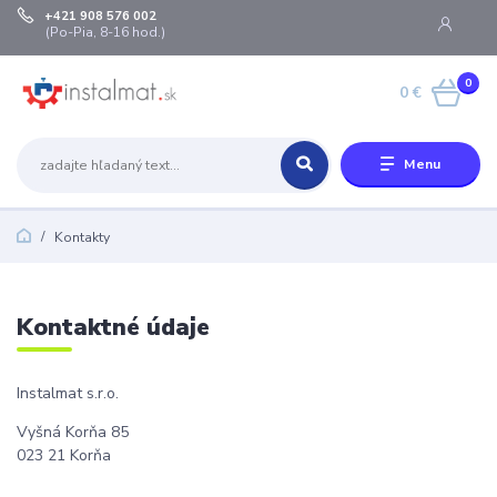
+421 908 576 002
(Po-Pia, 8-16 hod.)
0
0 €
Menu
Kontakty
Kontaktné údaje
Instalmat s.r.o.
Vyšná Korňa 85
023 21 Korňa