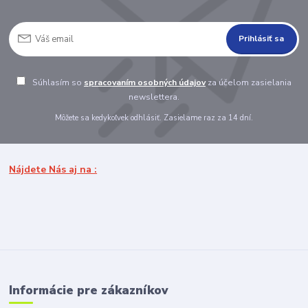
Prihlásiť sa
Súhlasím so
spracovaním osobných údajov
za účelom zasielania
newslettera.
Môžete sa kedykoľvek odhlásiť. Zasielame raz za 14 dní.
Nájdete Nás aj na :
Informácie pre zákazníkov