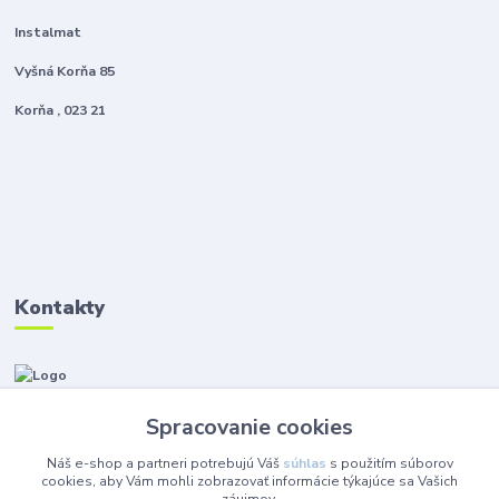
Instalmat
Vyšná Korňa 85
Korňa , 023 21
Kontakty
Zákaznícka podpora Instalmat
+421 908 576 002
Spracovanie cookies
(Po-Pia, 8-16 hod.)
Náš e-shop a partneri potrebujú Váš
súhlas
s použitím súborov
eshop@instalmat.sk
cookies, aby Vám mohli zobrazovať informácie týkajúce sa Vašich
záujmov.