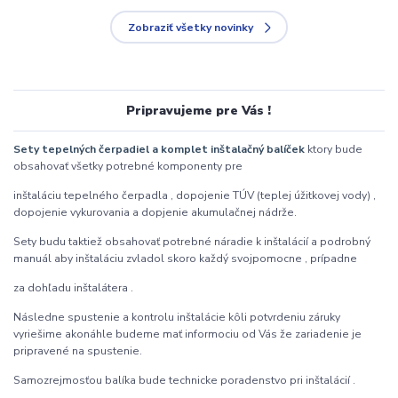
Zobraziť všetky novinky
Pripravujeme pre Vás !
Sety tepelných čerpadiel a komplet inštalačný balíček
ktory bude
obsahovať všetky potrebné komponenty pre
inštaláciu tepelného čerpadla , dopojenie TÚV (teplej úžitkovej vody) ,
dopojenie vykurovania a dopjenie akumulačnej nádrže.
Sety budu taktiež obsahovať potrebné náradie k inštalácií a podrobný
manuál aby inštaláciu zvladol skoro každý svojpomocne , prípadne
za dohľadu inštalátera .
Následne spustenie a kontrolu inštalácie kôli potvrdeniu záruky
vyriešime akonáhle budeme mať informociu od Vás že zariadenie je
pripravené na spustenie.
Samozrejmosťou balíka bude technicke poradenstvo pri inštalácií .