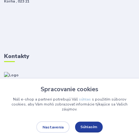
Korňa , 023 21
Kontakty
Zákaznícka podpora Instalmat
+421 908 576 002
Spracovanie cookies
(Po-Pia, 8-16 hod.)
Náš e-shop a partneri potrebujú Váš
súhlas
s použitím súborov
eshop@instalmat.sk
cookies, aby Vám mohli zobrazovať informácie týkajúce sa Vašich
záujmov.
Súhlasím
Nastavenia
© 2024 Instalmat s.r.o. Všetky práva vyhradené.