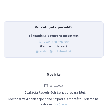
Potrebujete poradiť?
Zákaznícka podpora Instalmat
+421 908 576 002
(Po-Pia, 8-16 hod.)
eshop@instalmat.sk
Novinky
28.11.2023
Inštalácia tepelných čerpadiel na kľúč
Možnosť zakúpenia tepelneho čerpadla s montážou priamo na
eshope .
čítať celé