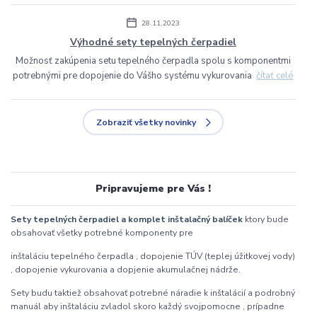
28.11.2023
Výhodné sety tepelných čerpadiel
Možnosť zakúpenia setu tepelného čerpadla spolu s komponentmi
potrebnými pre dopojenie do Vášho systému vykurovania
čítať celé
Zobraziť všetky novinky
Pripravujeme pre Vás !
Sety tepelných čerpadiel a komplet inštalačný balíček
ktory bude
obsahovať všetky potrebné komponenty pre
inštaláciu tepelného čerpadla , dopojenie TÚV (teplej úžitkovej vody)
, dopojenie vykurovania a dopjenie akumulačnej nádrže.
Sety budu taktiež obsahovať potrebné náradie k inštalácií a podrobný
manuál aby inštaláciu zvladol skoro každý svojpomocne , prípadne