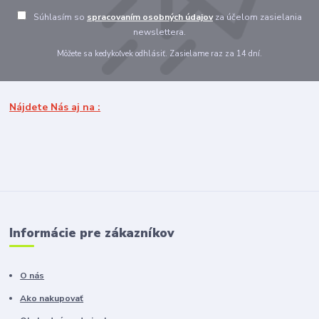
Súhlasím so
spracovaním osobných údajov
za účelom zasielania
newslettera.
Môžete sa kedykoľvek odhlásiť. Zasielame raz za 14 dní.
Nájdete Nás aj na :
Informácie pre zákazníkov
O nás
Ako nakupovať