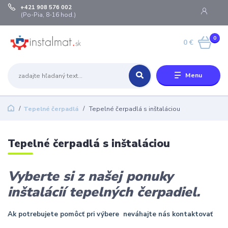
+421 908 576 002
(Po-Pia, 8-16 hod.)
0
0 €
Menu
Tepelné čerpadlá
Tepelné čerpadlá s inštaláciou
Tepelné čerpadlá s inštaláciou
Vyberte si z našej ponuky
inštalácií tepelných čerpadiel.
Ak potrebujete pomôcť pri výbere neváhajte nás kontaktovať