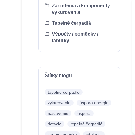
Zariadenia a komponenty
vykurovania
Tepelné čerpadlá
Výpočty / pomôcky /
tabuľky
Štítky blogu
tepelné čerpadlo
vykurovanie
úspora energie
nastavenie
úspora
dotácie
tepelné čerpadlá
cenová ponuka
intalácia