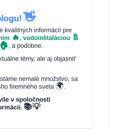
👋
blogu!
 kvalitných informácií pre
🔥
🚿
aním
, vodoinštaláciou
🏠
, a podobne.
uálne témy, ale aj objasniť
ystáme nemalé množstvo, sa
🌍
ášho firemného sveta
.
íle v spoločnosti
📚
💡
ormácií.