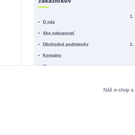
zákazníkov
O nás
Ako nakupovať
Obchodné podmienky
Kontakty
Blog
Náš e-shop a 
© 2024 Instalmat s.r.o. Všetky práva vyhradené.