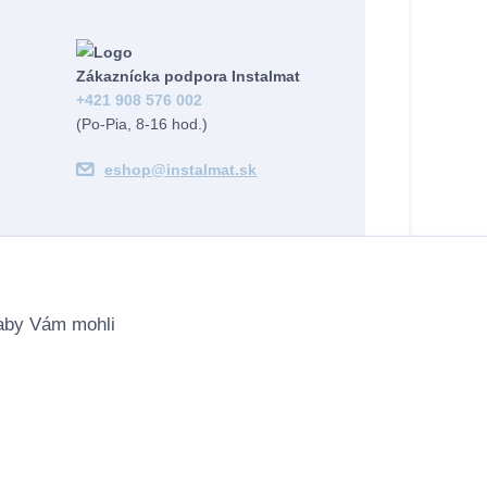
Zákaznícka podpora Instalmat
+421 908 576 002
(Po-Pia, 8-16 hod.)
eshop@instalmat.sk
 aby Vám mohli
Vytvorené na
Eshop-rychlo.sk