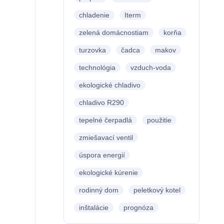
chladenie
Iterm
zelená domácnostiam
korňa
turzovka
čadca
makov
technológia
vzduch-voda
ekologické chladivo
chladivo R290
tepelné čerpadlá
použitie
zmiešavací ventil
úspora energií
ekologické kúrenie
rodinný dom
peletkový kotel
inštalácie
prognóza