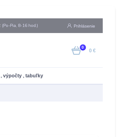
2
(Po-Pia, 8-16 hod.)
Prihlásenie
0
0 €
, výpočty , tabuľky