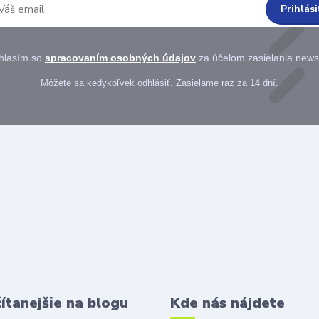
Prihlási
hlasím so
spracovaním osobných údajov
za účelom zasielania newsl
Môžete sa kedykoľvek odhlásiť. Zasielame raz za 14 dní.
ítanejšie na blogu
Kde nás nájdete