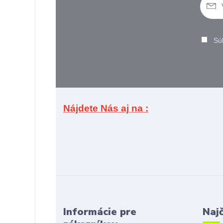
Sú
Nájdete Nás aj na :
Informácie pre
Najč