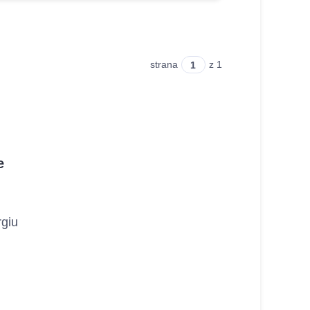
strana
z 1
e
rgiu