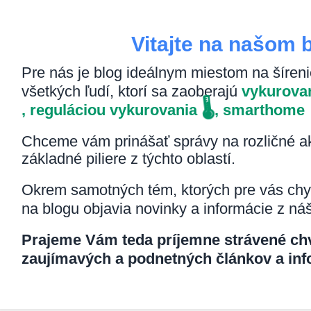
Vitajte na našom 
Pre nás je blog ideálnym miestom na šírenie
všetkých ľudí, ktorí sa zaoberajú
vykurov
🌡️
, reguláciou vykurovania
, smarthome
Chceme vám prinášať správy na rozličné akt
základné piliere z týchto oblastí.
Okrem samotných tém, ktorých pre vás ch
na blogu objavia novinky a informácie z n
Prajeme Vám teda príjemne strávené chv
zaujímavých a podnetných článkov a inf