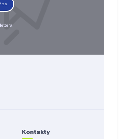
ť sa
ettera.
Kontakty