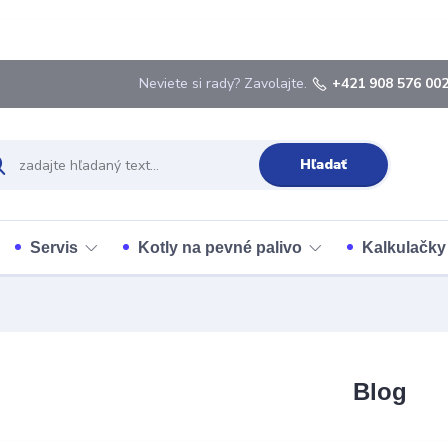
Neviete si rady? Zavolajte.
+421 908 576 00
Hľadať
Servis
Kotly na pevné palivo
Kalkulačky 
Blog