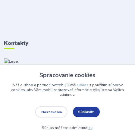
Kontakty
Zákaznícka podpora Instalmat
+421 908 576 002
Spracovanie cookies
(Po-Pia, 8-16 hod.)
Náš e-shop a partneri potrebujú Váš
súhlas
s použitím súborov
eshop@instalmat.sk
cookies, aby Vám mohli zobrazovať informácie týkajúce sa Vašich
záujmov.
Súhlasím
Nastavenia
© 2024 Instalmat s.r.o. Všetky práva vyhradené.
Súhlas môžete odmietnuť
tu
.
Vytvorené na
Eshop-rychlo.sk