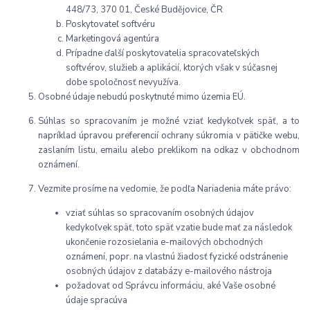
448/73, 370 01, České Budějovice, ČR
Poskytovateľ softvéru
Marketingová agentúra
Prípadne ďalší poskytovatelia spracovateľských
softvérov, služieb a aplikácií, ktorých však v súčasnej
dobe spoločnosť nevyužíva.
Osobné údaje nebudú poskytnuté mimo územia EÚ.
Súhlas so spracovaním je možné vziať kedykoľvek späť, a to
napríklad úpravou preferencií ochrany súkromia v pätičke webu,
zaslaním listu, emailu alebo preklikom na odkaz v obchodnom
oznámení.
Vezmite prosíme na vedomie, že podľa Nariadenia máte právo:
vziať súhlas so spracovaním osobných údajov
kedykoľvek späť, toto späť vzatie bude mať za následok
ukončenie rozosielania e-mailových obchodných
oznámení, popr. na vlastnú žiadosť fyzické odstránenie
osobných údajov z databázy e-mailového nástroja
požadovať od Správcu informáciu, aké Vaše osobné
údaje spracúva