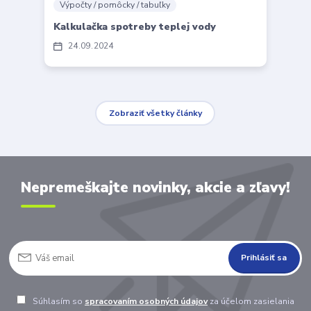
Výpočty / pomôcky / tabuľky
Kalkulačka spotreby teplej vody
24
09
2024
Zobraziť všetky články
Nepremeškajte novinky, akcie a zľavy!
Prihlásiť sa
Súhlasím so
spracovaním osobných údajov
za účelom zasielania