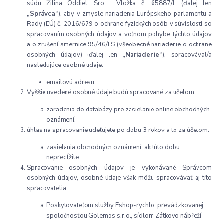
súdu Žilina Oddiel: Sro , Vložka č. 65887/L (ďalej len
„Správca“
), aby v zmysle nariadenia Európskeho parlamentu a
Rady (EÚ) č. 2016/679 o ochrane fyzických osôb v súvislosti so
spracovaním osobných údajov a voľnom pohybe týchto údajov
a o zrušení smernice 95/46/ES (všeobecné nariadenie o ochrane
osobných údajov) (ďalej len
„Nariadenie“
), spracovával/a
nasledujúce osobné údaje:
emailovú adresu
Vyššie uvedené osobné údaje budú spracované za účelom:
zaradenia do databázy pre zasielanie online obchodných
oznámení.
úhlas na spracovanie udeľujete po dobu 3 rokov a to za účelom:
zasielania obchodných oznámení, ak túto dobu
nepredĺžite
Spracovanie osobných údajov je vykonávané Správcom
osobných údajov, osobné údaje však môžu spracovávať aj títo
spracovatelia:
Poskytovateľom služby Eshop-rychlo, prevádzkovanej
spoločnosťou Golemos s.r.o., sídlom Zátkovo nábřeží