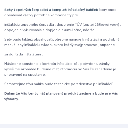
Sety tepelných čerpadiel a komplet inštalačný balíček
ktory bude
obsahovať všetky potrebné komponenty pre
inštaláciu tepelného čerpadla , dopojenie TÚV (teplej úžitkovej vody) ,
dopojenie vykurovania a dopjenie akumulačnej nádrže.
Sety budu taktiež obsahovať potrebné náradie k inštalácií a podrobný
manuál aby inštaláciu zvladol skoro každý svojpomocne , prípadne
za dohľadu inštalátera .
Následne spustenie a kontrolu inštalácie kôli potvrdeniu záruky
vyriešime akonáhle budeme mať informociu od Vás že zariadenie je
pripravené na spustenie.
Samozrejmosťou balíka bude technicke poradenstvo pri inštalácií .
Dúfam že Vás tento náš planovaný produkt zaujme a bude pre Vás
výhodny.