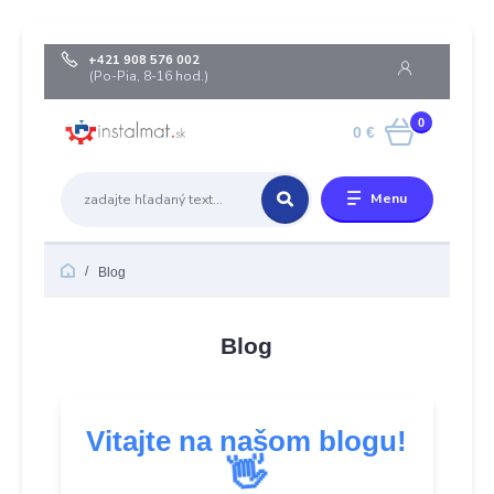
+421 908 576 002
(Po-Pia, 8-16 hod.)
0
0 €
Menu
Blog
Blog
Vitajte na našom blogu!
👋