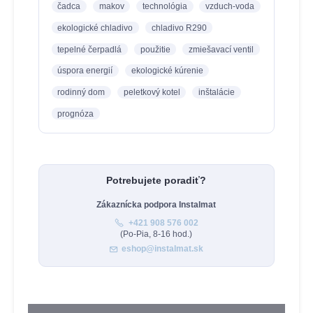
čadca
makov
technológia
vzduch-voda
ekologické chladivo
chladivo R290
tepelné čerpadlá
použitie
zmiešavací ventil
úspora energií
ekologické kúrenie
rodinný dom
peletkový kotel
inštalácie
prognóza
Potrebujete poradiť?
Zákaznícka podpora Instalmat
+421 908 576 002
(Po-Pia, 8-16 hod.)
eshop@instalmat.sk