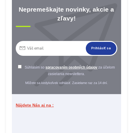
Nepremeškajte novinky, akcie a
zľavy!
Prihlásiť sa
Súhlasím so
spracovaním osobných údajov
za účelom
zasielania newslettera.
Môžete sa kedykoľvek odhlásiť. Zasielame raz za 14 dní.
Nájdete Nás aj na :