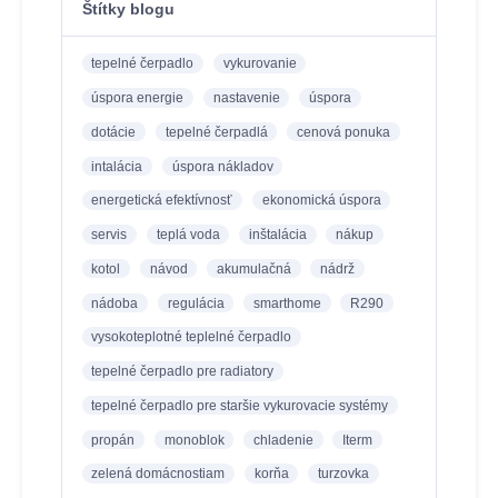
Štítky blogu
tepelné čerpadlo
vykurovanie
úspora energie
nastavenie
úspora
dotácie
tepelné čerpadlá
cenová ponuka
intalácia
úspora nákladov
energetická efektívnosť
ekonomická úspora
servis
teplá voda
inštalácia
nákup
kotol
návod
akumulačná
nádrž
nádoba
regulácia
smarthome
R290
vysokoteplotné teplelné čerpadlo
tepelné čerpadlo pre radiatory
tepelné čerpadlo pre staršie vykurovacie systémy
propán
monoblok
chladenie
Iterm
zelená domácnostiam
korňa
turzovka