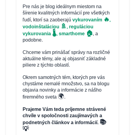
Pre nás je blog ideálnym miestom na
šírenie kvalitných informácií pre všetkých
🔥
ľudí, ktorí sa zaoberajú
vykurovaním
,
🚿
vodoinštaláciou
, reguláciou
🏠
🌡️
vykurovania
, smarthome
, a
podobne.
Chceme vám prinášať správy na rozličné
aktuálne témy, ale aj objasniť základné
piliere z týchto oblastí.
Okrem samotných tém, ktorých pre vás
chystáme nemalé množstvo, sa na blogu
objavia novinky a informácie z nášho
🌍
firemného sveta
.
Prajeme Vám teda príjemne strávené
chvíle v spoločnosti zaujímavých a
📚
podnetných článkov a informácií.
💡