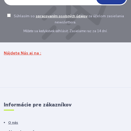
Súhlasím so
spracovaním osobných údajov
za účelom zasielania
newslettera.
Môžete sa kedykoľvek odhlásiť. Zasielame raz za 14 dní.
Nájdete Nás aj na :
Informácie pre zákazníkov
O nás