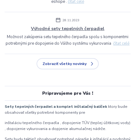
eshope .
čítať celé
28.11.2023
Výhodné sety tepelných čerpadiel
Možnosť zakúpenia setu tepelného čerpadla spolu s komponentmi
potrebnými pre dopojenie do Vášho systému vykurovania
čítať celé
Zobraziť všetky novinky
Pripravujeme pre Vás !
Sety tepelných čerpadiel a komplet inštalačný balíček
ktory bude
obsahovať všetky potrebné komponenty pre
inštaláciu tepelného čerpadla , dopojenie TÚV (teplej úžitkovej vody)
, dopojenie vykurovania a dopjenie akumulačnej nádrže.
Sety budu taktiež obsahovať potrebné náradie k inštalácií a podrobný