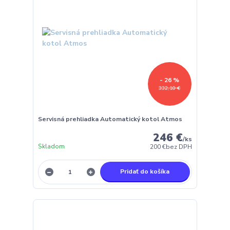
- 26 %
332,10 €
Servisná prehliadka Automatický kotol Atmos
246 €
/
ks
Skladom
200 €
bez DPH
Pridať do košíka