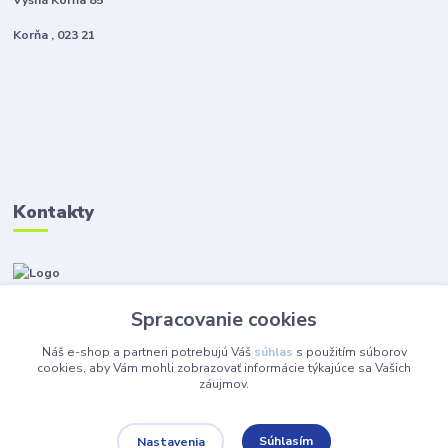
Vyšná Korňa 85
Korňa , 023 21
Kontakty
Zákaznícka podpora Instalmat
+421 908 576 002
Spracovanie cookies
(Po-Pia, 8-16 hod.)
Náš e-shop a partneri potrebujú Váš
súhlas
s použitím súborov
eshop@instalmat.sk
cookies, aby Vám mohli zobrazovať informácie týkajúce sa Vašich
záujmov.
Súhlasím
Nastavenia