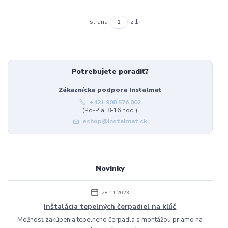
strana
z 1
Potrebujete poradiť?
Zákaznícka podpora Instalmat
+421 908 576 002
(Po-Pia, 8-16 hod.)
eshop@instalmat.sk
Novinky
28.11.2023
Inštalácia tepelných čerpadiel na kľúč
Možnosť zakúpenia tepelneho čerpadla s montážou priamo na