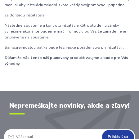
manuál aby inštaláciu zvladol skoro každý svojpomocne , prípadne
za dohľadu inštalátera .
Následne spustenie a kontrolu inštalácie kôli potvrdeniu záruky
vyriešime akonáhle budeme mať informociu od Vás že zariadenie je
pripravené na spustenie.
Samozrejmosťou balíka bude technicke poradenstvo pri inštalácií .
Dúfam že Vás tento náš planovaný produkt zaujme a bude pre Vás
výhodny.
Nepremeškajte novinky, akcie a zľavy!
Prihlásiť sa