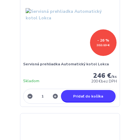
- 26 %
332,10 €
Servisná prehliadka Automatický kotol Lokca
246 €
/
ks
Skladom
200 €
bez DPH
Pridať do košíka