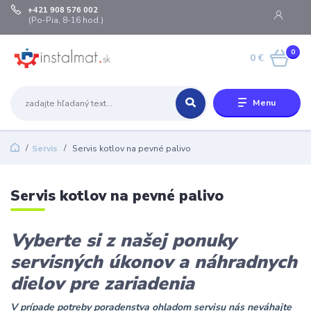
+421 908 576 002
(Po-Pia, 8-16 hod.)
0
0 €
Menu
Servis
Servis kotlov na pevné palivo
Servis kotlov na pevné palivo
Vyberte si z našej ponuky
servisných úkonov a náhradnych
dielov pre zariadenia
V prípade potreby poradenstva ohladom servisu nás neváhajte