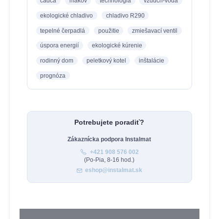
čadca
makov
technológia
vzduch-voda
ekologické chladivo
chladivo R290
tepelné čerpadlá
použitie
zmiešavací ventil
úspora energií
ekologické kúrenie
rodinný dom
peletkový kotel
inštalácie
prognóza
Potrebujete poradiť?
Zákaznícka podpora Instalmat
+421 908 576 002
(Po-Pia, 8-16 hod.)
eshop@instalmat.sk