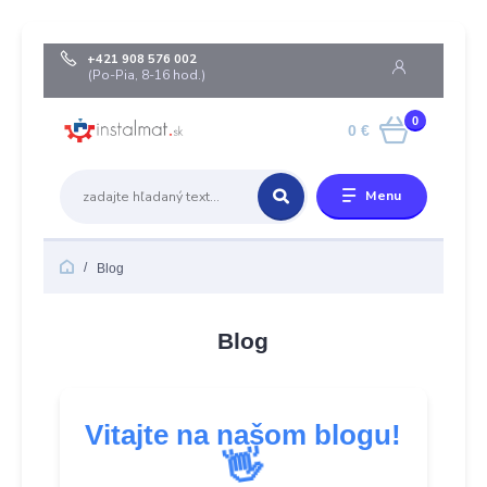
+421 908 576 002
(Po-Pia, 8-16 hod.)
0
0 €
Menu
Blog
Blog
Vitajte na našom blogu!
👋