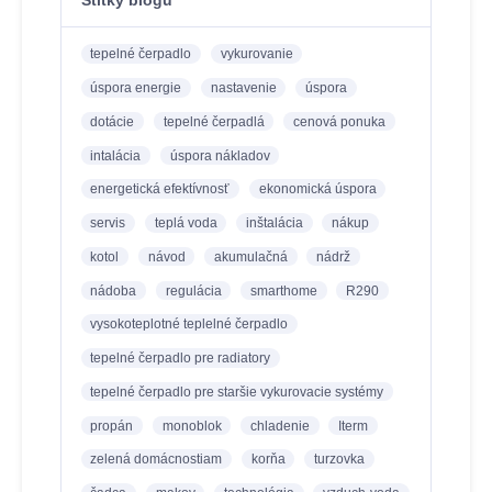
tepelné čerpadlo
vykurovanie
úspora energie
nastavenie
úspora
dotácie
tepelné čerpadlá
cenová ponuka
intalácia
úspora nákladov
energetická efektívnosť
ekonomická úspora
servis
teplá voda
inštalácia
nákup
kotol
návod
akumulačná
nádrž
nádoba
regulácia
smarthome
R290
vysokoteplotné teplelné čerpadlo
tepelné čerpadlo pre radiatory
tepelné čerpadlo pre staršie vykurovacie systémy
propán
monoblok
chladenie
Iterm
zelená domácnostiam
korňa
turzovka