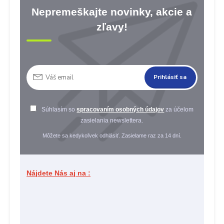
Nepremeškajte novinky, akcie a
zľavy!
Prihlásiť sa
Súhlasím so
spracovaním osobných údajov
za účelom
zasielania newslettera.
Môžete sa kedykoľvek odhlásiť. Zasielame raz za 14 dní.
Nájdete Nás aj na :