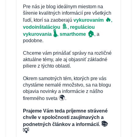
Pre nás je blog ideálnym miestom na
šírenie kvalitných informácií pre všetkých
🔥
ľudí, ktorí sa zaoberajú
vykurovaním
,
🚿
vodoinštaláciou
, reguláciou
🏠
🌡️
vykurovania
, smarthome
, a
podobne.
Chceme vám prinášať správy na rozličné
aktuálne témy, ale aj objasniť základné
piliere z týchto oblastí.
Okrem samotných tém, ktorých pre vás
chystáme nemalé množstvo, sa na blogu
objavia novinky a informácie z nášho
🌍
firemného sveta
.
Prajeme Vám teda príjemne strávené
chvíle v spoločnosti zaujímavých a
📚
podnetných článkov a informácií.
💡