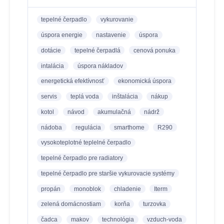
tepelné čerpadlo
vykurovanie
úspora energie
nastavenie
úspora
dotácie
tepelné čerpadlá
cenová ponuka
intalácia
úspora nákladov
energetická efektívnosť
ekonomická úspora
servis
teplá voda
inštalácia
nákup
kotol
návod
akumulačná
nádrž
nádoba
regulácia
smarthome
R290
vysokoteplotné teplelné čerpadlo
tepelné čerpadlo pre radiatory
tepelné čerpadlo pre staršie vykurovacie systémy
propán
monoblok
chladenie
Iterm
zelená domácnostiam
korňa
turzovka
čadca
makov
technológia
vzduch-voda