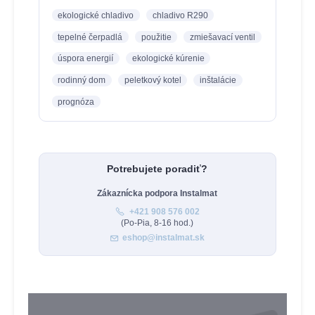
ekologické chladivo
chladivo R290
tepelné čerpadlá
použitie
zmiešavací ventil
úspora energií
ekologické kúrenie
rodinný dom
peletkový kotel
inštalácie
prognóza
Potrebujete poradiť?
Zákaznícka podpora Instalmat
+421 908 576 002
(Po-Pia, 8-16 hod.)
eshop@instalmat.sk