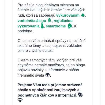
Pre nás je blog ideálnym miestom na
šírenie kvalitných informácií pre všetkých
🔥
ľudí, ktorí sa zaoberajú
vykurovaním
,
🚿
vodoinštaláciou
, reguláciou
🏠
🌡️
vykurovania
, smarthome
, a
podobne.
Chceme vám prinášať správy na rozličné
aktuálne témy, ale aj objasniť základné
piliere z týchto oblastí.
Okrem samotných tém, ktorých pre vás
chystáme nemalé množstvo, sa na blogu
objavia novinky a informácie z nášho
🌍
firemného sveta
.
Prajeme Vám teda príjemne strávené
chvíle v spoločnosti zaujímavých a
📚
podnetných článkov a informácií.
💡