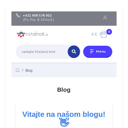
+421 908 576 002
(Po-Pia, 8-16 hod.)
0
0 €
Menu
Blog
Blog
Vitajte na našom blogu!
👋