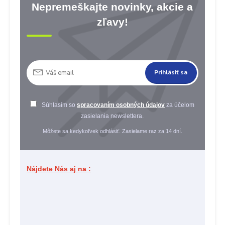
Nepremeškajte novinky, akcie a
zľavy!
Prihlásiť sa
Súhlasím so
spracovaním osobných údajov
za účelom
zasielania newslettera.
Môžete sa kedykoľvek odhlásiť. Zasielame raz za 14 dní.
Nájdete Nás aj na :