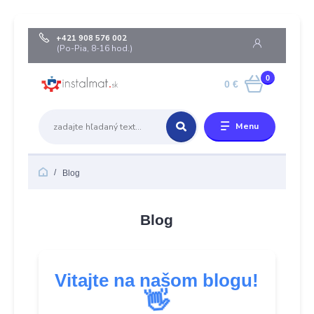
+421 908 576 002
(Po-Pia, 8-16 hod.)
0
0 €
Menu
Blog
Blog
Vitajte na našom blogu!
👋