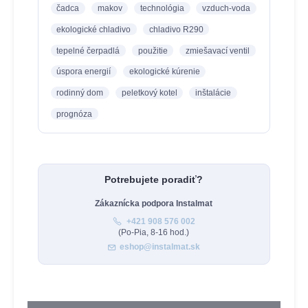
čadca
makov
technológia
vzduch-voda
ekologické chladivo
chladivo R290
tepelné čerpadlá
použitie
zmiešavací ventil
úspora energií
ekologické kúrenie
rodinný dom
peletkový kotel
inštalácie
prognóza
Potrebujete poradiť?
Zákaznícka podpora Instalmat
+421 908 576 002
(Po-Pia, 8-16 hod.)
eshop@instalmat.sk