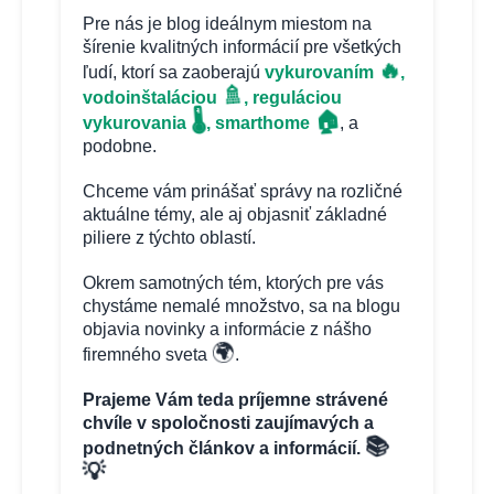
Pre nás je blog ideálnym miestom na
šírenie kvalitných informácií pre všetkých
🔥
ľudí, ktorí sa zaoberajú
vykurovaním
,
🚿
vodoinštaláciou
, reguláciou
🏠
🌡️
vykurovania
, smarthome
, a
podobne.
Chceme vám prinášať správy na rozličné
aktuálne témy, ale aj objasniť základné
piliere z týchto oblastí.
Okrem samotných tém, ktorých pre vás
chystáme nemalé množstvo, sa na blogu
objavia novinky a informácie z nášho
🌍
firemného sveta
.
Prajeme Vám teda príjemne strávené
chvíle v spoločnosti zaujímavých a
📚
podnetných článkov a informácií.
💡