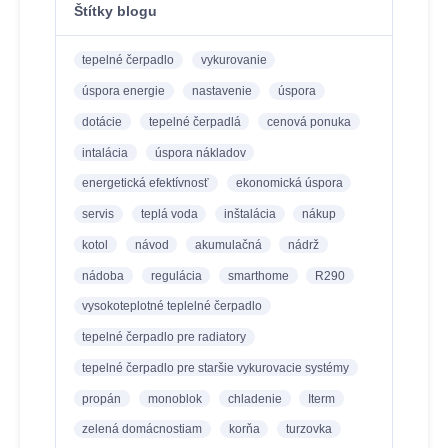
Štítky blogu
tepelné čerpadlo
vykurovanie
úspora energie
nastavenie
úspora
dotácie
tepelné čerpadlá
cenová ponuka
intalácia
úspora nákladov
energetická efektívnosť
ekonomická úspora
servis
teplá voda
inštalácia
nákup
kotol
návod
akumulačná
nádrž
nádoba
regulácia
smarthome
R290
vysokoteplotné teplelné čerpadlo
tepelné čerpadlo pre radiatory
tepelné čerpadlo pre staršie vykurovacie systémy
propán
monoblok
chladenie
Iterm
zelená domácnostiam
korňa
turzovka