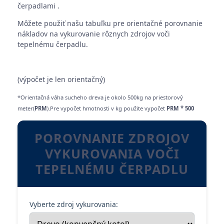
čerpadlami .
Môžete použiť našu tabuľku pre orientačné porovnanie
nákladov na vykurovanie rôznych zdrojov voči
tepelnému čerpadlu.
(výpočet je len orientačný)
*Orientačná váha sucheho dreva je okolo 500kg na priestorový
meter(
PRM
).Pre vypočet hmotnosti v kg použite vypočet
PRM * 500
POROVNANIE ZDROJOV
VYKUROVANIA VOČI
TEPELNÉMU ČERPADLU
Vyberte zdroj vykurovania: