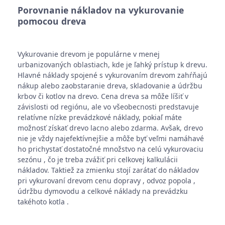
Porovnanie nákladov na vykurovanie
pomocou dreva
Vykurovanie drevom je populárne v menej
urbanizovaných oblastiach, kde je ľahký prístup k drevu.
Hlavné náklady spojené s vykurovaním drevom zahŕňajú
nákup alebo zaobstaranie dreva, skladovanie a údržbu
krbov či kotlov na drevo. Cena dreva sa môže líšiť v
závislosti od regiónu, ale vo všeobecnosti predstavuje
relatívne nízke prevádzkové náklady, pokiaľ máte
možnosť získať drevo lacno alebo zdarma. Avšak, drevo
nie je vždy najefektívnejšie a môže byť veľmi namáhavé
ho prichystať dostatočné množstvo na celú vykurovaciu
sezónu , čo je treba zvážiť pri celkovej kalkulácii
nákladov. Taktiež za zmienku stojí zarátať do nákladov
pri vykurovaní drevom cenu dopravy , odvoz popola ,
údržbu dymovodu a celkové náklady na prevádzku
takéhoto kotla .