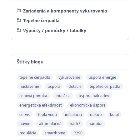
Zariadenia a komponenty vykurovania
Tepelné čerpadlá
Výpočty / pomôcky / tabuľky
Štítky blogu
tepelné čerpadlo
vykurovanie
úspora energie
nastavenie
úspora
dotácie
tepelné čerpadlá
cenová ponuka
intalácia
úspora nákladov
energetická efektívnosť
ekonomická úspora
servis
teplá voda
inštalácia
nákup
kotol
návod
akumulačná
nádrž
nádoba
regulácia
smarthome
R290