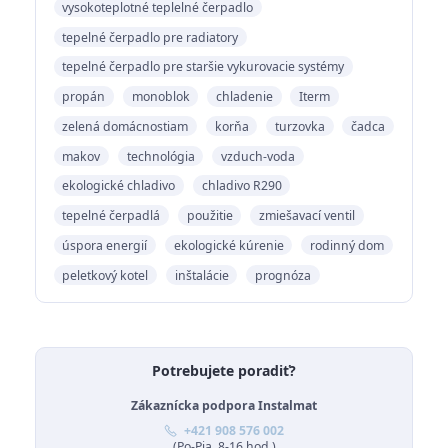
vysokoteplotné teplelné čerpadlo
tepelné čerpadlo pre radiatory
tepelné čerpadlo pre staršie vykurovacie systémy
propán
monoblok
chladenie
Iterm
zelená domácnostiam
korňa
turzovka
čadca
makov
technológia
vzduch-voda
ekologické chladivo
chladivo R290
tepelné čerpadlá
použitie
zmiešavací ventil
úspora energií
ekologické kúrenie
rodinný dom
peletkový kotel
inštalácie
prognóza
Potrebujete poradiť?
Zákaznícka podpora Instalmat
+421 908 576 002
(Po-Pia, 8-16 hod.)