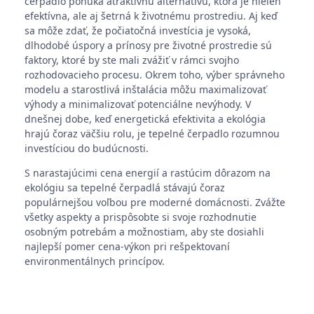
čerpadlo ponúka atraktívnu alternatívu, ktorá je nielen
efektívna, ale aj šetrná k životnému prostrediu. Aj keď
sa môže zdať, že počiatočná investícia je vysoká,
dlhodobé úspory a prínosy pre životné prostredie sú
faktory, ktoré by ste mali zvážiť v rámci svojho
rozhodovacieho procesu. Okrem toho, výber správneho
modelu a starostlivá inštalácia môžu maximalizovať
výhody a minimalizovať potenciálne nevýhody. V
dnešnej dobe, keď energetická efektivita a ekológia
hrajú čoraz väčšiu rolu, je tepelné čerpadlo rozumnou
investíciou do budúcnosti.
S narastajúcimi cena energií a rastúcim dôrazom na
ekológiu sa tepelné čerpadlá stávajú čoraz
populárnejšou voľbou pre moderné domácnosti. Zvážte
všetky aspekty a prispôsobte si svoje rozhodnutie
osobným potrebám a možnostiam, aby ste dosiahli
najlepší pomer cena-výkon pri rešpektovaní
environmentálnych princípov.