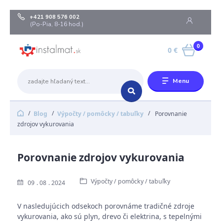
+421 908 576 002
(Po-Pia, 8-16 hod.)
0
0 €
Menu
Blog
Výpočty / pomôcky / tabuľky
Porovnanie
zdrojov vykurovania
Porovnanie zdrojov vykurovania
Výpočty / pomôcky / tabuľky
09
08
2024
V nasledujúcich odsekoch porovnáme tradičné zdroje
vykurovania, ako sú plyn, drevo či elektrina, s tepelnými