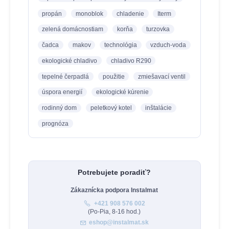
propán
monoblok
chladenie
Iterm
zelená domácnostiam
korňa
turzovka
čadca
makov
technológia
vzduch-voda
ekologické chladivo
chladivo R290
tepelné čerpadlá
použitie
zmiešavací ventil
úspora energií
ekologické kúrenie
rodinný dom
peletkový kotel
inštalácie
prognóza
Potrebujete poradiť?
Zákaznícka podpora Instalmat
+421 908 576 002
(Po-Pia, 8-16 hod.)
eshop@instalmat.sk