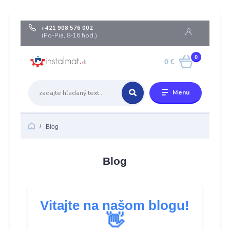
+421 908 576 002
(Po-Pia, 8-16 hod.)
0
0 €
Menu
Blog
Blog
Vitajte na našom blogu!
👋