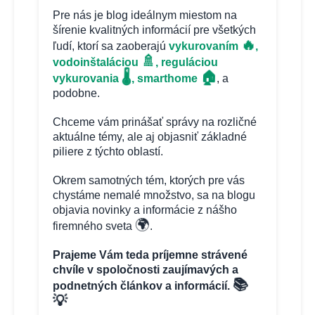
Pre nás je blog ideálnym miestom na
šírenie kvalitných informácií pre všetkých
🔥
ľudí, ktorí sa zaoberajú
vykurovaním
,
🚿
vodoinštaláciou
, reguláciou
🏠
🌡️
vykurovania
, smarthome
, a
podobne.
Chceme vám prinášať správy na rozličné
aktuálne témy, ale aj objasniť základné
piliere z týchto oblastí.
Okrem samotných tém, ktorých pre vás
chystáme nemalé množstvo, sa na blogu
objavia novinky a informácie z nášho
🌍
firemného sveta
.
Prajeme Vám teda príjemne strávené
chvíle v spoločnosti zaujímavých a
📚
podnetných článkov a informácií.
💡