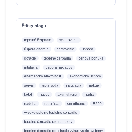
Štítky blogu
tepelné čerpadlo
vykurovanie
úspora energie
nastavenie
úspora
dotácie
tepelné čerpadlá
cenová ponuka
intalácia
úspora nákladov
energetická efektívnosť
ekonomická úspora
servis
teplá voda
inštalácia
nákup
kotol
návod
akumulačná
nádrž
nádoba
regulácia
smarthome
R290
vysokoteplotné teplelné čerpadlo
tepelné čerpadlo pre radiatory
tepelné čerpadlo pre staršie vykurovacie systémy