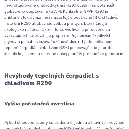
(hydrofluórované uhľovodíky), má R290 oveľa nižší potenciál
globálneho otepľovania (GWP). Konkrétne, GWP R290 je
približne stokrát nižší než najčastejšie používané HFC chladivá.
Toto činí R290 atraktívnou voľbou pre tých, ktorí hľadajú
ekologické riešenia. Okrem toho, využívanie prirodzene sa
vyskytujúcich látok ako je propan znižuje emisie škodlivých
plynov a pomáha znižovať ozónovú dieru. Týmto spôsobom
tepelné čerpadlá s chladivom R290 prispievajú k boju proti
klimatickej zmene a ochrane našej planéty pre budúce generácie.
Nevýhody tepelných čerpadiel s
chladivom R290
Vyššia počiatočná investícia
Aj keď dlhodobé úspory sú evidentné, jednou z hlavných nevýhod
tepelných čerpadiel s chladivom R290 môže byť vyššia počiatočná