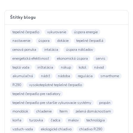
Štítky blogu
tepelné čerpadlo
vykurovanie
úspora energie
nastavenie
úspora
dotácie
tepelné čerpadlá
cenová ponuka
intalácia
úspora nákladov
energetická efektívnosť
ekonomická úspora
servis
teplá voda
inštalácia
nákup
kotol
návod
akumulačná
nádrž
nádoba
regulácia
smarthome
R290
vysokoteplotné teplelné čerpadlo
tepelné čerpadlo pre radiatory
tepelné čerpadlo pre staršie vykurovacie systémy
propán
monoblok
chladenie
Iterm
zelená domácnostiam
korňa
turzovka
čadca
makov
technológia
vzduch-voda
ekologické chladivo
chladivo R290