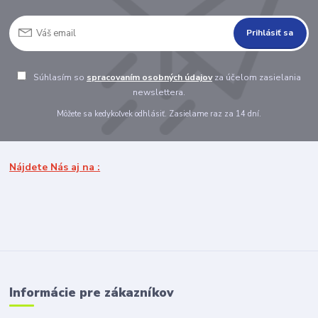
Prihlásiť sa
Súhlasím so
spracovaním osobných údajov
za účelom zasielania
newslettera.
Môžete sa kedykoľvek odhlásiť. Zasielame raz za 14 dní.
Nájdete Nás aj na :
Informácie pre zákazníkov