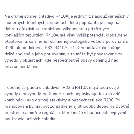
Na druhej strane, chladivo R410A je jedným z najpoužívanejších v
moderných tepelných čerpadlách. Jeho popularita je spojená s
dobrou efektivitou a stabilnou výkonnosťou pri rôznych
vonkajších teplotách. R410A má však vyšší potenciál globálneho
otepľovania, čo z neho robí menej ekologickú voľbu v porovnaní s
R290 alebo dokonca R32. R410A je tiež nehorľavé, čo znižuje
riziká spojené s jeho používaním, a to môže byť považované za
výhodu v oblastiach, kde bezpečnostné obavy dominujú nad
environmentálnymi.
Tepelné čerpadlá s chladivom R32 a R410A majú teda svoje
výhody a nevýhody, no žiadne z nich neposkytuje takú skvelú
kombináciu ekologickej efektivity a bezpečnosti ako R290. Pri
rozhodovaní by mal byť zohľadnený aj dlhodobý dopad na životné
prostredie a možné regulácie, ktoré môžu v budúcnosti ovplyvniť
používanie určitých chladív.