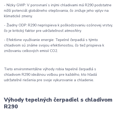
- Nízky GWP: V porovnaní s inými chladivami má R290 podstatne
nižší potenciál globálneho otepľovania, čo znižuje jeho vplyv na
klimatické zmeny.
- Žiadny ODP: R290 neprispieva k poškodzovaniu ozónovej vrstvy,
čo je kritický faktor pre udržateľnosť atmosféry.
- Efektívne využívanie energie: Tepelné čerpadlá s týmto
chladivom sú známe svojou efektívnosťou, čo tiež prispieva k
znižovaniu celkových emisií CO2.
Tieto environmentálne výhody robia tepelné čerpadlá s
chladivom R290 ideálnou voľbou pre každého, kto hľadá
udržateľné riešenia pre svoje vykurovanie a chladenie.
Výhody tepelných čerpadiel s chladivom
R290