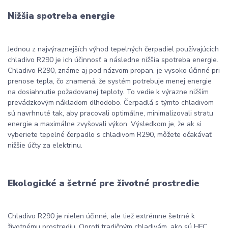
Nižšia spotreba energie
Jednou z najvýraznejších výhod tepelných čerpadiel používajúcich
chladivo R290 je ich účinnosť a následne nižšia spotreba energie.
Chladivo R290, známe aj pod názvom propan, je vysoko účinné pri
prenose tepla, čo znamená, že systém potrebuje menej energie
na dosiahnutie požadovanej teploty. To vedie k výrazne nižším
prevádzkovým nákladom dlhodobo. Čerpadlá s týmto chladivom
sú navrhnuté tak, aby pracovali optimálne, minimalizovali stratu
energie a maximálne zvyšovali výkon. Výsledkom je, že ak si
vyberiete tepelné čerpadlo s chladivom R290, môžete očakávať
nižšie účty za elektrinu.
Ekologické a šetrné pre životné prostredie
Chladivo R290 je nielen účinné, ale tiež extrémne šetrné k
životnému prostrediu. Oproti tradičným chladivám, ako sú HFC