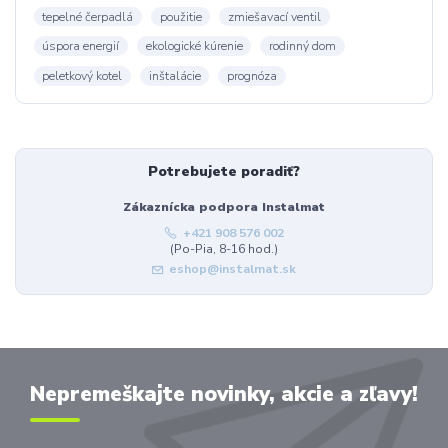
tepelné čerpadlá
použitie
zmiešavací ventil
úspora energií
ekologické kúrenie
rodinný dom
peletkový kotel
inštalácie
prognóza
Potrebujete poradiť?
Zákaznícka podpora Instalmat
+421 908 576 002
(Po-Pia, 8-16 hod.)
eshop@instalmat.sk
Nepremeškajte novinky, akcie a zľavy!