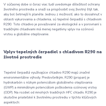
V súčasnej dobe si čoraz viac ľudí uvedomuje dôležitosť ochrany
životného prostredia a snaží sa prispôsobiť svoj životný štýl tak,
aby bol šetrnejší k planéte. Jednou z možností, ako to dosiahnuť v
oblasti vykurovania a chladenia, sú tepelné čerpadlá s chladivom
R290. Toto chladivo je považované za ekologické a v porovnaní s
tradičnými chladivami má menej negatívny vplyv na ozónovú
vrstvu a globálne otepľovanie.
Vplyv tepelných čerpadiel s chladivom R290 na
životné prostredie
Tepelné čerpadlá využívajúce chladivo R290 majú značné
environmentálne výhody. Predovšetkým, R290 (propan) je
hydrokarbón s nízkym potenciálom globálneho otepľovania
(GWP) a minimálnym potenciálom poškodenia ozónovej vrstvy
(ODP). Na rozdiel od mnohých tradičných HFC chladív, R290 je
skutočne priateľské k životnému prostrediu v týchto kľúčových
aspektoch: