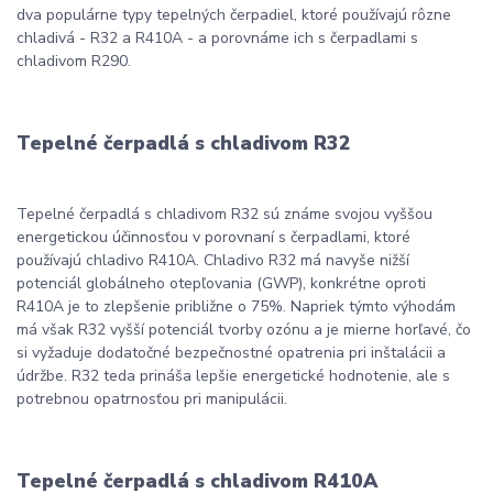
dva populárne typy tepelných čerpadiel, ktoré používajú rôzne
chladivá - R32 a R410A - a porovnáme ich s čerpadlami s
chladivom R290.
Tepelné čerpadlá s chladivom R32
Tepelné čerpadlá s chladivom R32 sú známe svojou vyššou
energetickou účinnosťou v porovnaní s čerpadlami, ktoré
používajú chladivo R410A. Chladivo R32 má navyše nižší
potenciál globálneho otepľovania (GWP), konkrétne oproti
R410A je to zlepšenie približne o 75%. Napriek týmto výhodám
má však R32 vyšší potenciál tvorby ozónu a je mierne horľavé, čo
si vyžaduje dodatočné bezpečnostné opatrenia pri inštalácii a
údržbe. R32 teda prináša lepšie energetické hodnotenie, ale s
potrebnou opatrnosťou pri manipulácii.
Tepelné čerpadlá s chladivom R410A