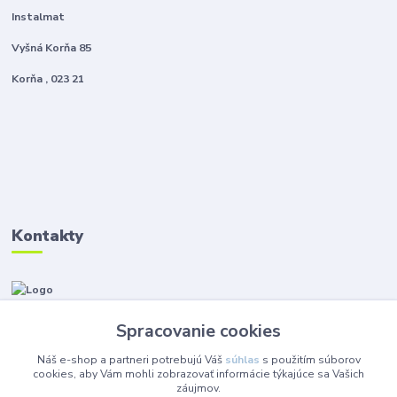
Instalmat
Vyšná Korňa 85
Korňa , 023 21
Kontakty
Zákaznícka podpora Instalmat
+421 908 576 002
Spracovanie cookies
(Po-Pia, 8-16 hod.)
Náš e-shop a partneri potrebujú Váš
súhlas
s použitím súborov
eshop@instalmat.sk
cookies, aby Vám mohli zobrazovať informácie týkajúce sa Vašich
záujmov.