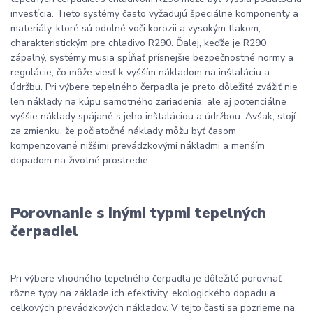
investícia. Tieto systémy často vyžadujú špeciálne komponenty a
materiály, ktoré sú odolné voči korozii a vysokým tlakom,
charakteristickým pre chladivo R290. Ďalej, keďže je R290
zápalný, systémy musia spĺňať prísnejšie bezpečnostné normy a
regulácie, čo môže viesť k vyšším nákladom na inštaláciu a
údržbu. Pri výbere tepelného čerpadla je preto dôležité zvážiť nie
len náklady na kúpu samotného zariadenia, ale aj potenciálne
vyššie náklady spájané s jeho inštaláciou a údržbou. Avšak, stojí
za zmienku, že počiatočné náklady môžu byť časom
kompenzované nižšími prevádzkovými nákladmi a menším
dopadom na životné prostredie.
Porovnanie s inými typmi tepelných
čerpadiel
Pri výbere vhodného tepelného čerpadla je dôležité porovnať
rôzne typy na základe ich efektivity, ekologického dopadu a
celkových prevádzkových nákladov. V tejto časti sa pozrieme na