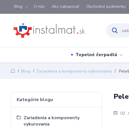
Blog
O nás
Ako nakupovať
Obchodné podmienky
Tepelné čerpadlá
Blog
Zariadenia a komponenty vykurovania
Pelet
Pele
Kategórie blogu
02
Zariadenia a komponenty
vykurovania