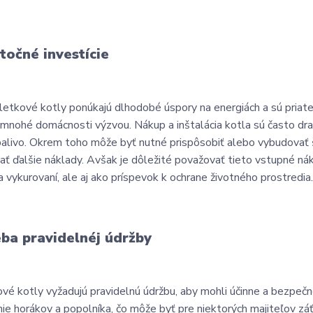
točné investície
letkové kotly ponúkajú dlhodobé úspory na energiách a sú priate
 mnohé domácnosti výzvou. Nákup a inštalácia kotla sú často dra
alivo. Okrem toho môže byť nutné prispôsobiť alebo vybudovať 
ť ďalšie náklady. Avšak je dôležité považovať tieto vstupné nákl
a vykurovaní, ale aj ako príspevok k ochrane životného prostredia
ba pravidelnéj údržby
vé kotly vyžadujú pravidelnú údržbu, aby mohli účinne a bezpečn
nie horákov a popolníka, čo môže byť pre niektorých majiteľov zá