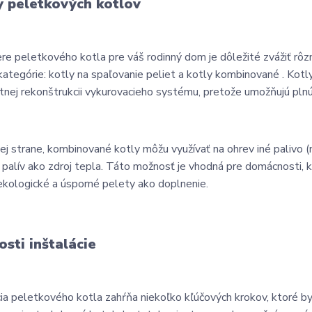
 peletkových kotlov
ere peletkového kotla pre váš rodinný dom je dôležité zvážiť rôz
kategórie: kotly na spaľovanie peliet a kotly kombinované . Kotl
nej rekonštrukcii vykurovacieho systému, pretože umožňujú plnú 
ej strane, kombinované kotly môžu využívať na ohrev iné palivo 
 palív ako zdroj tepla. Táto možnosť je vhodná pre domácnosti, k
 ekologické a úsporné pelety ako doplnenie.
sti inštalácie
cia peletkového kotla zahŕňa niekoľko kľúčových krokov, ktoré 