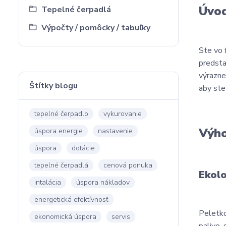
Úvo
Tepelné čerpadlá
Výpočty / pomôcky / tabuľky
Ste vo 
predsta
výrazne
Štítky blogu
aby ste
tepelné čerpadlo
vykurovanie
Výho
úspora energie
nastavenie
úspora
dotácie
tepelné čerpadlá
cenová ponuka
Ekolo
intalácia
úspora nákladov
energetická efektívnosť
Peletko
ekonomická úspora
servis