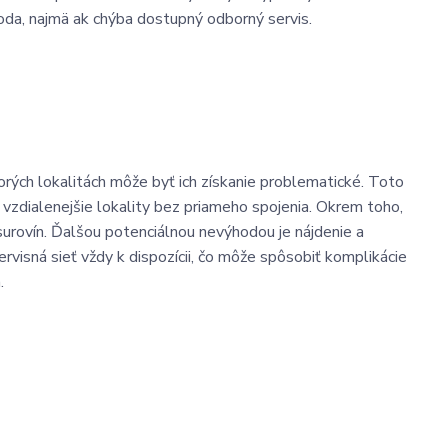
da, najmä ak chýba dostupný odborný servis.
orých lokalitách môže byť ich získanie problematické. Toto
o vzdialenejšie lokality bez priameho spojenia. Okrem toho,
 surovín. Ďalšou potenciálnou nevýhodou je nájdenie a
ervisná sieť vždy k dispozícii, čo môže spôsobiť komplikácie
.