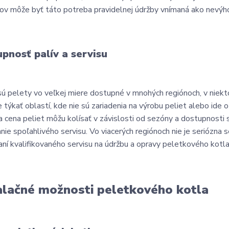
v môže byť táto potreba pravidelnej údržby vnímaná ako nevýho
pnosť palív a servisu
sú pelety vo veľkej miere dostupné v mnohých regiónoch, v niekt
 týkať oblastí, kde nie sú zariadenia na výrobu peliet alebo ide 
 a cena peliet môžu kolísať v závislosti od sezóny a dostupnosti
nie spoľahlivého servisu. Vo viacerých regiónoch nie je seriózna s
daní kvalifikovaného servisu na údržbu a opravy peletkového kotla
alačné možnosti peletkového kotla