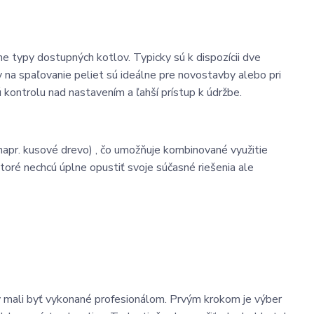
ne typy dostupných kotlov. Typicky sú k dispozícii dve
y na spaľovanie peliet sú ideálne pre novostavby alebo pri
kontrolu nad nastavením a ľahší prístup k údržbe.
(napr. kusové drevo) , čo umožňuje kombinované využitie
toré nechcú úplne opustiť svoje súčasné riešenia ale
by mali byť vykonané profesionálom. Prvým krokom je výber