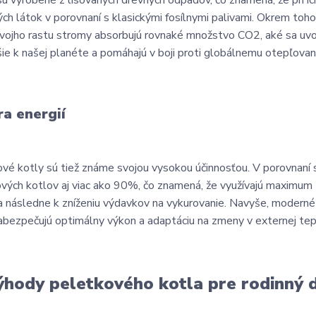
 sú vyrobené z lisovaných drevných odpadov, čo znamená, že pri i
ých látok v porovnaní s klasickými fosílnymi palivami. Okrem toho
vojho rastu stromy absorbujú rovnaké množstvo CO2, aké sa uvoľn
šie k našej planéte a pomáhajú v boji proti globálnemu otepľovan
a energií
vé kotly sú tiež známe svojou vysokou účinnosťou. V porovnaní 
vých kotlov aj viac ako 90%, čo znamená, že využívajú maximum z
 a následne k zníženiu výdavkov na vykurovanie. Navyše, moderné
abezpečujú optimálny výkon a adaptáciu na zmeny v externej teplo
hody peletkového kotla pre rodinný