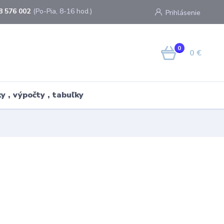
8 576 002
(Po-Pia, 8-16 hod.)
Prihlásenie
0
0 €
y , výpočty , tabuľky