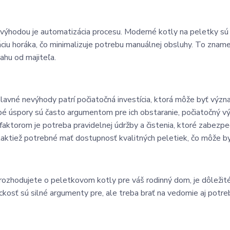
výhodou je automatizácia procesu. Moderné kotly na peletky s
áciu horáka, čo minimalizuje potrebu manuálnej obsluhy. To znam
ahu od majiteľa.
lavné nevýhody patrí počiatočná investícia, ktorá môže byť význa
é úspory sú často argumentom pre ich obstaranie, počiatočný v
faktorom je potreba pravidelnej údržby a čistenia, ktoré zabezpe
 taktiež potrebné mať dostupnosť kvalitných peletiek, čo môže b
rozhodujete o peletkovom kotly pre váš rodinný dom, je dôležité 
ckosť sú silné argumenty pre, ale treba brať na vedomie aj potreb