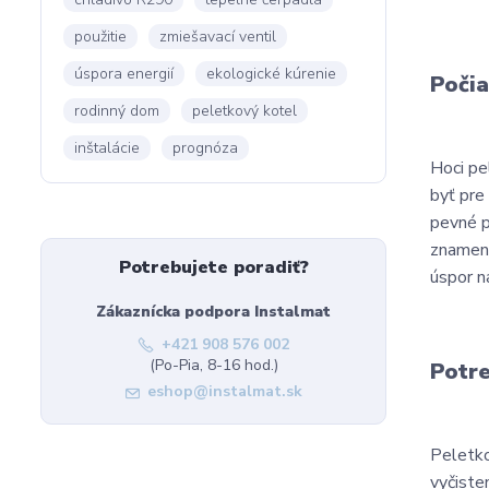
použitie
zmiešavací ventil
úspora energií
ekologické kúrenie
Počia
rodinný dom
peletkový kotel
inštalácie
prognóza
Hoci pe
byť pre
pevné p
znamena
Potrebujete poradiť?
úspor n
Zákaznícka podpora Instalmat
+421 908 576 002
(Po-Pia, 8-16 hod.)
Potre
eshop@instalmat.sk
Peletko
vyčiste