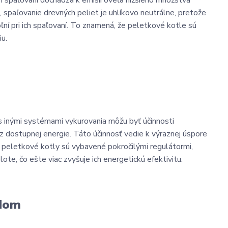
ch spaľovaní dochádza k emisii oveľa nižšieho množstva
, spaľovanie drevných peliet je uhlíkovo neutrálne, pretože
í pri ich spaľovaní. To znamená, že peletkové kotle sú
iu.
s inými systémami vykurovania môžu byť účinnosti
 dostupnej energie. Táto účinnosť vedie k výraznej úspore
 peletkové kotly sú vybavené pokročilými regulátormi,
te, čo ešte viac zvyšuje ich energetickú efektivitu.
 dom