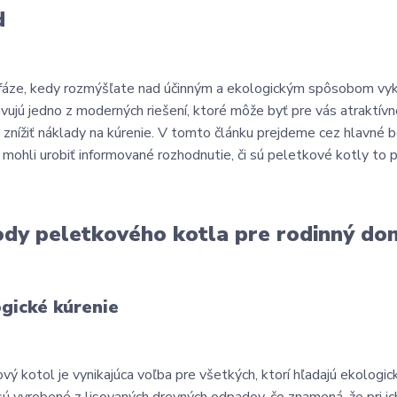
d
fáze, kedy rozmýšľate nad účinným a ekologickým spôsobom vy
vujú jedno z moderných riešení, ktoré môže byť pre vás atraktívn
 znížiť náklady na kúrenie. V tomto článku prejdeme cez hlavné 
 mohli urobiť informované rozhodnutie, či sú peletkové kotly to 
dy peletkového kotla pre rodinný do
gické kúrenie
vý kotol je vynikajúca voľba pre všetkých, ktorí hľadajú ekologick