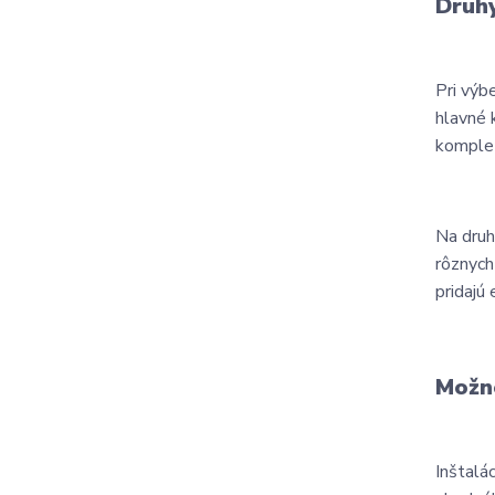
Druhy
Pri výb
hlavné 
komplet
Na druh
rôznych
pridajú
Možno
Inštalá