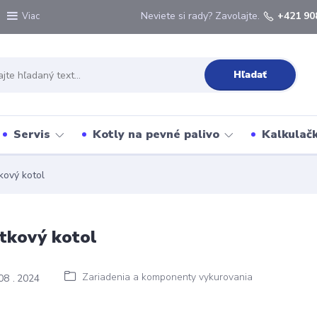
Neviete si rady? Zavolajte.
+421 90
Viac
Hľadať
Servis
Kotly na pevné palivo
Kalkulačk
kový kotol
tkový kotol
Zariadenia a komponenty vykurovania
08
2024