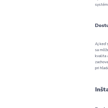
systémo
Dostu
Aj keď 
sa môže
kvalita
zachova
pri hľa
Inšt