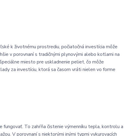
ľské k životnému prostrediu, počiatočná investícia môže
hšie v porovnaní s tradičnými plynovými alebo kotlami na
špeciálne miesto pre uskladnenie peliet, čo môže
ady za investíciu, ktorá sa časom vráti nielen vo forme
.
e fungovať. To zahŕňa čistenie výmenníku tepla, kontrolu a
ťažou. V porovnaní s niektorými inými typmi vykurovacích