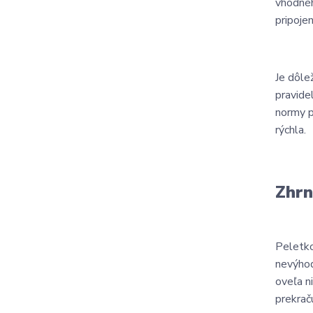
vhodnéh
pripoje
Je dôle
pravide
normy p
rýchla.
Zhrn
Peletko
nevýhod
oveľa n
prekrač