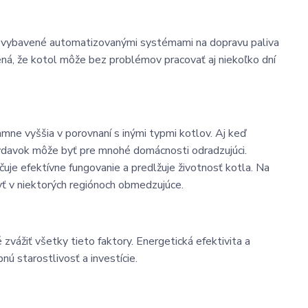
ú vybavené automatizovanými systémami na dopravu paliva
ená, že kotol môže bez problémov pracovať aj niekoľko dní
mne vyššia v porovnaní s inými typmi kotlov. Aj keď
ýdavok môže byť pre mnohé domácnosti odradzujúci.
čuje efektívne fungovanie a predlžuje životnosť kotla. Na
yť v niektorých regiónoch obmedzujúce.
zvážiť všetky tieto faktory. Energetická efektivita a
nú starostlivosť a investície.