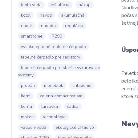
palivo,
teplá voda
inštalácia
nákup
škodliv
počas s
kotol
návod
akumulačná
šetrnej
nádrž
nádoba
regulácia
smarthome
R290
vysokoteplotné teplelné čerpadlo
Úspor
tepelné čerpadlo pre radiatory
tepelné čerpadlo pre staršie vykurovacie
Peletko
systémy
peletko
propán
monoblok
chladenie
energií
Iterm
zelená domácnostiam
ktoré z
korňa
turzovka
čadca
makov
technológia
Nevý
vzduch-voda
ekologické chladivo
chladivo R290
tepelné čerpadlá