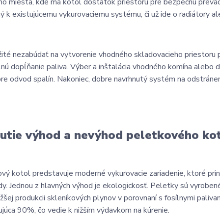
o miesta, kde má kotol dostatok priestoru pre bezpečnú prevádzk
ný k existujúcemu vykurovaciemu systému, či už ide o radiátory a
žité nezabúdať na vytvorenie vhodného skladovacieho priestoru p
lnú dopĺňanie paliva. Výber a inštalácia vhodného komína alebo 
re odvod spalín. Nakoniec, dobre navrhnutý systém na odstránen
utie výhod a nevýhod peletkového ko
vý kotol predstavuje moderné vykurovacie zariadenie, ktoré prin
y. Jednou z hlavných výhod je ekologickosť. Peletky sú vyroben
ižšej produkcii skleníkových plynov v porovnaní s fosílnymi paliva
ujúca 90%, čo vedie k nižším výdavkom na kúrenie.