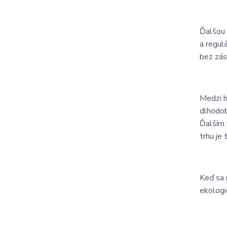
Ďalšou 
a regul
bez zás
Medzi h
dlhodob
Ďalším 
trhu je
Keď sa 
ekologi