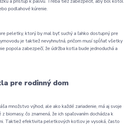
u a prístup k palivu. Treba tiež zabezpečiť, aby bol kotol
lebo podlahové kúrenie.
re peletky, ktorý by mal byť suchý a ľahko dostupný pre
dymovodu je taktiež nevyhnutná, pričom musí spĺňať všetky
ie popola zabezpečí, že údržba kotla bude jednoduchá a
tla pre rodinný dom
áša množstvo výhod, ale ako každé zariadenie, má aj svoje
é z biomasy, čo znamená, že ich spaľovaním dochádza k
mi. Taktiež efektivita peletkových kotlov je vysoká, často