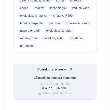
zelená domácnostiam
korňa
turzovka
čadca
makov
technológia
vzduch-voda
ekologické chladivo
chladivo R290
tepelné čerpadlá
použitie
zmiešavací ventil
úspora energií
ekologické kúrenie
rodinný dom
peletkový kotel
inštalácie
prognóza
Potrebujete poradiť?
Zákaznícka podpora Instalmat
+421 908 576 002
(Po-Pia, 8-16 hod.)
eshop@instalmat.sk