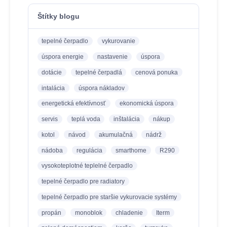
Štítky blogu
tepelné čerpadlo
vykurovanie
úspora energie
nastavenie
úspora
dotácie
tepelné čerpadlá
cenová ponuka
intalácia
úspora nákladov
energetická efektívnosť
ekonomická úspora
servis
teplá voda
inštalácia
nákup
kotol
návod
akumulačná
nádrž
nádoba
regulácia
smarthome
R290
vysokoteplotné teplelné čerpadlo
tepelné čerpadlo pre radiatory
tepelné čerpadlo pre staršie vykurovacie systémy
propán
monoblok
chladenie
Iterm