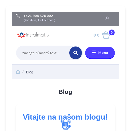
+421 908 576 002
(Po-Pia, 8-16 hod.)
0
0 €
Menu
Blog
Blog
Vitajte na našom blogu!
👋