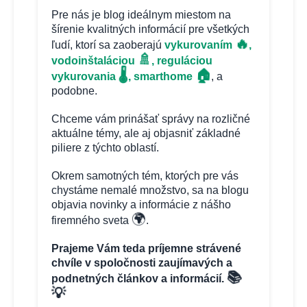
Pre nás je blog ideálnym miestom na
šírenie kvalitných informácií pre všetkých
🔥
ľudí, ktorí sa zaoberajú
vykurovaním
,
🚿
vodoinštaláciou
, reguláciou
🏠
🌡️
vykurovania
, smarthome
, a
podobne.
Chceme vám prinášať správy na rozličné
aktuálne témy, ale aj objasniť základné
piliere z týchto oblastí.
Okrem samotných tém, ktorých pre vás
chystáme nemalé množstvo, sa na blogu
objavia novinky a informácie z nášho
🌍
firemného sveta
.
Prajeme Vám teda príjemne strávené
chvíle v spoločnosti zaujímavých a
📚
podnetných článkov a informácií.
💡