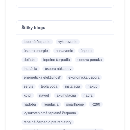
Štítky blogu
tepelné čerpadlo
vykurovanie
úspora energie
nastavenie
úspora
dotácie
tepelné čerpadlá
cenová ponuka
intalácia
úspora nákladov
energetická efektívnosť
ekonomická úspora
servis
teplá voda
inštalácia
nákup
kotol
návod
akumulačná
nádrž
nádoba
regulácia
smarthome
R290
vysokoteplotné teplelné čerpadlo
tepelné čerpadlo pre radiatory