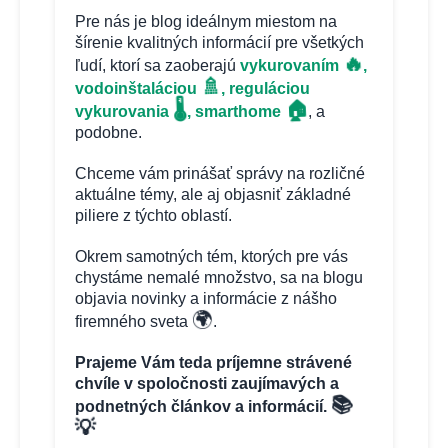
Pre nás je blog ideálnym miestom na
šírenie kvalitných informácií pre všetkých
🔥
ľudí, ktorí sa zaoberajú
vykurovaním
,
🚿
vodoinštaláciou
, reguláciou
🏠
🌡️
vykurovania
, smarthome
, a
podobne.
Chceme vám prinášať správy na rozličné
aktuálne témy, ale aj objasniť základné
piliere z týchto oblastí.
Okrem samotných tém, ktorých pre vás
chystáme nemalé množstvo, sa na blogu
objavia novinky a informácie z nášho
🌍
firemného sveta
.
Prajeme Vám teda príjemne strávené
chvíle v spoločnosti zaujímavých a
📚
podnetných článkov a informácií.
💡