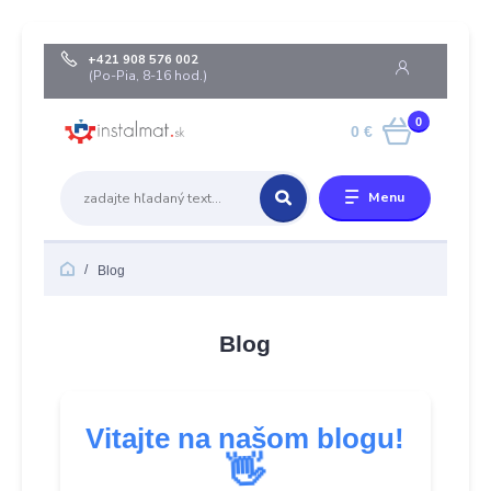
+421 908 576 002
(Po-Pia, 8-16 hod.)
0
0 €
Menu
Blog
Blog
Vitajte na našom blogu!
👋