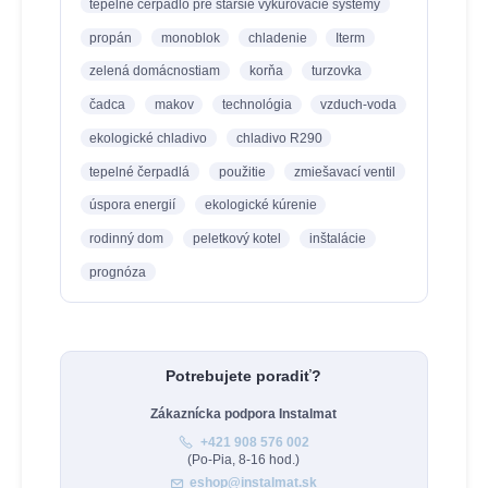
tepelné čerpadlo pre staršie vykurovacie systémy
propán
monoblok
chladenie
Iterm
zelená domácnostiam
korňa
turzovka
čadca
makov
technológia
vzduch-voda
ekologické chladivo
chladivo R290
tepelné čerpadlá
použitie
zmiešavací ventil
úspora energií
ekologické kúrenie
rodinný dom
peletkový kotel
inštalácie
prognóza
Potrebujete poradiť?
Zákaznícka podpora Instalmat
+421 908 576 002
(Po-Pia, 8-16 hod.)
eshop@instalmat.sk