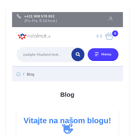
+421 908 576 002
(Po-Pia, 8-16 hod.)
0
0 €
Menu
Blog
Blog
Vitajte na našom blogu!
👋