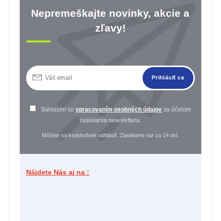
Nepremeškajte novinky, akcie a
zľavy!
Prihlásiť sa
Súhlasím so
spracovaním osobných údajov
za účelom
zasielania newslettera.
Môžete sa kedykoľvek odhlásiť. Zasielame raz za 14 dní.
Nájdete Nás aj na :