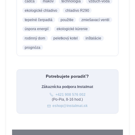
čadca
makov
technológia
vzduch-voda
ekologické chladivo
chladivo R290
tepelné čerpadlá
použitie
zmiešavací ventil
úspora energií
ekologické kúrenie
rodinný dom
peletkový kotel
inštalácie
prognóza
Potrebujete poradiť?
Zákaznícka podpora Instalmat
+421 908 576 002
(Po-Pia, 8-16 hod.)
eshop@instalmat.sk