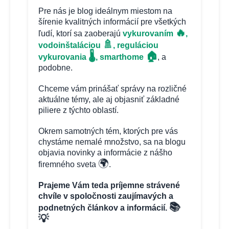
Pre nás je blog ideálnym miestom na
šírenie kvalitných informácií pre všetkých
🔥
ľudí, ktorí sa zaoberajú
vykurovaním
,
🚿
vodoinštaláciou
, reguláciou
🏠
🌡️
vykurovania
, smarthome
, a
podobne.
Chceme vám prinášať správy na rozličné
aktuálne témy, ale aj objasniť základné
piliere z týchto oblastí.
Okrem samotných tém, ktorých pre vás
chystáme nemalé množstvo, sa na blogu
objavia novinky a informácie z nášho
🌍
firemného sveta
.
Prajeme Vám teda príjemne strávené
chvíle v spoločnosti zaujímavých a
📚
podnetných článkov a informácií.
💡