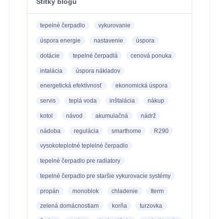
Štítky blogu
tepelné čerpadlo
vykurovanie
úspora energie
nastavenie
úspora
dotácie
tepelné čerpadlá
cenová ponuka
intalácia
úspora nákladov
energetická efektívnosť
ekonomická úspora
servis
teplá voda
inštalácia
nákup
kotol
návod
akumulačná
nádrž
nádoba
regulácia
smarthome
R290
vysokoteplotné teplelné čerpadlo
tepelné čerpadlo pre radiatory
tepelné čerpadlo pre staršie vykurovacie systémy
propán
monoblok
chladenie
Iterm
zelená domácnostiam
korňa
turzovka