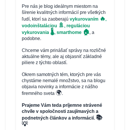
Pre nás je blog ideálnym miestom na
šírenie kvalitných informácií pre všetkých
🔥
ľudí, ktorí sa zaoberajú
vykurovaním
,
🚿
vodoinštaláciou
, reguláciou
🏠
🌡️
vykurovania
, smarthome
, a
podobne.
Chceme vám prinášať správy na rozličné
aktuálne témy, ale aj objasniť základné
piliere z týchto oblastí.
Okrem samotných tém, ktorých pre vás
chystáme nemalé množstvo, sa na blogu
objavia novinky a informácie z nášho
🌍
firemného sveta
.
Prajeme Vám teda príjemne strávené
chvíle v spoločnosti zaujímavých a
📚
podnetných článkov a informácií.
💡