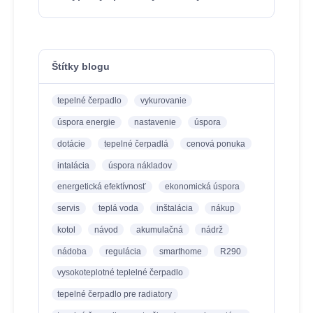
Štítky blogu
tepelné čerpadlo
vykurovanie
úspora energie
nastavenie
úspora
dotácie
tepelné čerpadlá
cenová ponuka
intalácia
úspora nákladov
energetická efektívnosť
ekonomická úspora
servis
teplá voda
inštalácia
nákup
kotol
návod
akumulačná
nádrž
nádoba
regulácia
smarthome
R290
vysokoteplotné teplelné čerpadlo
tepelné čerpadlo pre radiatory