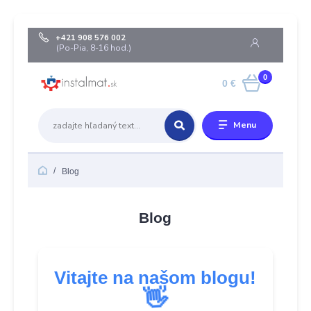
+421 908 576 002
(Po-Pia, 8-16 hod.)
0
0 €
Menu
Blog
Blog
Vitajte na našom blogu!
👋