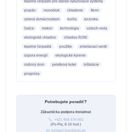
tepelné čerpadlo pre staršie vykurovacie systémy
propán
monoblok
chladenie
Iterm
zelená domácnostiam
korňa
turzovka
čadca
makov
technológia
vzduch-voda
ekologické chladivo
chladivo R290
tepelné čerpadlá
použitie
zmiešavací ventil
úspora energií
ekologické kúrenie
rodinný dom
peletkový kotel
inštalácie
prognóza
Potrebujete poradiť?
Zákaznícka podpora Instalmat
+421 908 576 002
(Po-Pia, 8-16 hod.)
eshop@instalmat.sk