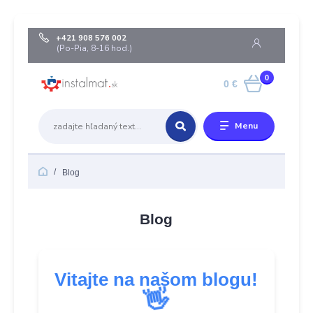
+421 908 576 002
(Po-Pia, 8-16 hod.)
0
0 €
Menu
Blog
Blog
Vitajte na našom blogu!
👋