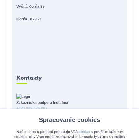
Vyšná Korňa 85
Korňa , 023 21
Kontakty
Zákaznícka podpora Instalmat
+421 908 576 002
(Po-Pia, 8-16 hod.)
Spracovanie cookies
eshop@instalmat.sk
Náš e-shop a partneri potrebujú Váš
súhlas
s použitím súborov
cookies, aby Vám mohli zobrazovať informácie týkajúce sa Vašich