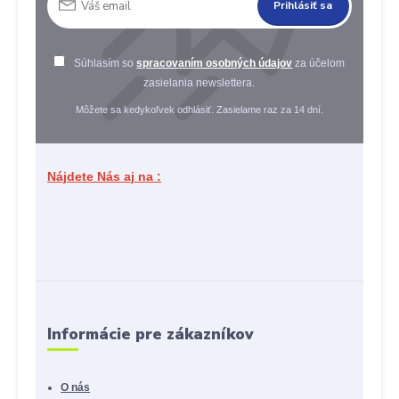
Prihlásiť sa
Súhlasím so
spracovaním osobných údajov
za účelom
zasielania newslettera.
Môžete sa kedykoľvek odhlásiť. Zasielame raz za 14 dní.
Nájdete Nás aj na :
Informácie pre zákazníkov
O nás