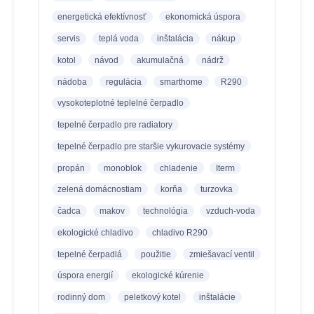
energetická efektívnosť
ekonomická úspora
servis
teplá voda
inštalácia
nákup
kotol
návod
akumulačná
nádrž
nádoba
regulácia
smarthome
R290
vysokoteplotné teplelné čerpadlo
tepelné čerpadlo pre radiatory
tepelné čerpadlo pre staršie vykurovacie systémy
propán
monoblok
chladenie
Iterm
zelená domácnostiam
korňa
turzovka
čadca
makov
technológia
vzduch-voda
ekologické chladivo
chladivo R290
tepelné čerpadlá
použitie
zmiešavací ventil
úspora energií
ekologické kúrenie
rodinný dom
peletkový kotel
inštalácie