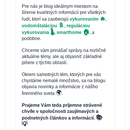
Pre nás je blog ideálnym miestom na
šírenie kvalitných informácií pre všetkých
🔥
ľudí, ktorí sa zaoberajú
vykurovaním
,
🚿
vodoinštaláciou
, reguláciou
🏠
🌡️
vykurovania
, smarthome
, a
podobne.
Chceme vám prinášať správy na rozličné
aktuálne témy, ale aj objasniť základné
piliere z týchto oblastí.
Okrem samotných tém, ktorých pre vás
chystáme nemalé množstvo, sa na blogu
objavia novinky a informácie z nášho
🌍
firemného sveta
.
Prajeme Vám teda príjemne strávené
chvíle v spoločnosti zaujímavých a
📚
podnetných článkov a informácií.
💡