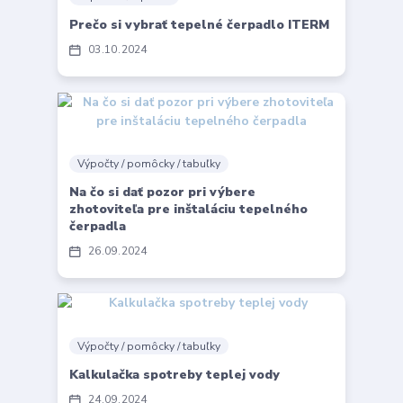
Prečo si vybrať tepelné čerpadlo ITERM
03
10
2024
Výpočty / pomôcky / tabuľky
Na čo si dať pozor pri výbere
zhotoviteľa pre inštaláciu tepelného
čerpadla
26
09
2024
Výpočty / pomôcky / tabuľky
Kalkulačka spotreby teplej vody
24
09
2024