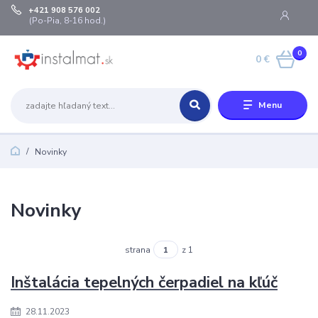
+421 908 576 002
(Po-Pia, 8-16 hod.)
0
0 €
Menu
Novinky
Novinky
strana
z 1
Inštalácia tepelných čerpadiel na kľúč
28.11.2023