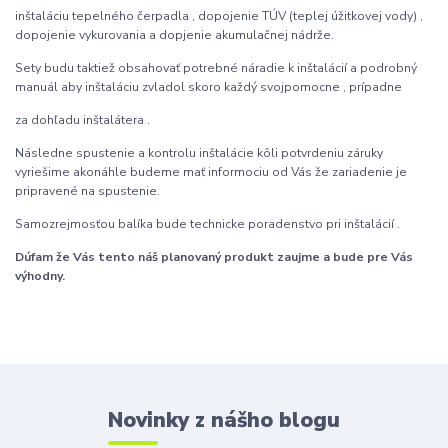
inštaláciu tepelného čerpadla , dopojenie TÚV (teplej úžitkovej vody) ,
dopojenie vykurovania a dopjenie akumulačnej nádrže.
Sety budu taktiež obsahovať potrebné náradie k inštalácií a podrobný
manuál aby inštaláciu zvladol skoro každý svojpomocne , prípadne
za dohľadu inštalátera .
Následne spustenie a kontrolu inštalácie kôli potvrdeniu záruky
vyriešime akonáhle budeme mať informociu od Vás že zariadenie je
pripravené na spustenie.
Samozrejmosťou balíka bude technicke poradenstvo pri inštalácií .
Dúfam že Vás tento náš planovaný produkt zaujme a bude pre Vás
výhodny.
Novinky z nášho blogu