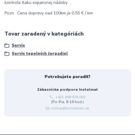
kontrola tlaku expanznej nádoby .
Pozn. Cena dopravy nad 100km je 0,55 € / km
Tovar zaradený v kategóriách
Servis
Servis tepelných čerpadiel
Potrebujete poradiť?
Zákaznícka podpora Instalmat
+421 908 576 002
(Po-Pia, 8-16 hod.)
eshop@instalmat.sk