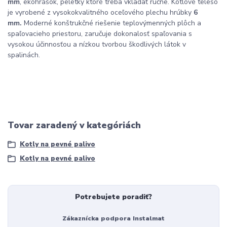
mm
, ekohrášok, peletky ktoré treba vkladať ručne. Kotlové teleso
je vyrobené z vysokokvalitného oceľového plechu hrúbky
6
mm.
Moderné konštrukčné riešenie teplovýmenných plôch a
spaľovacieho priestoru, zaručuje dokonalosť spaľovania s
vysokou účinnosťou a nízkou tvorbou škodlivých látok v
spalinách.
Tovar zaradený v kategóriách
Kotly na pevné palivo
Kotly na pevné palivo
Potrebujete poradiť?
Zákaznícka podpora Instalmat