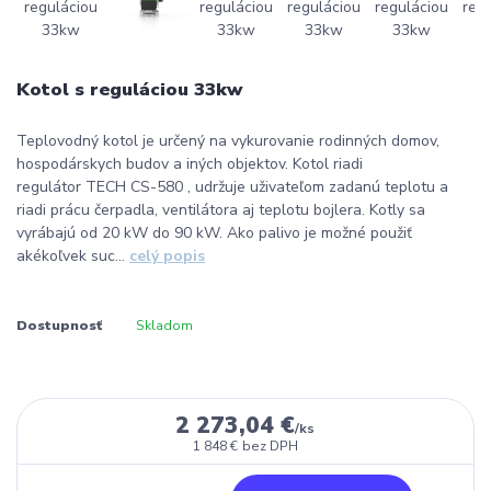
Kotol s reguláciou 33kw
Teplovodný kotol je určený na vykurovanie rodinných domov,
hospodárskych budov a iných objektov. Kotol riadi
regulátor TECH CS-580 , udržuje uživateľom zadanú teplotu a
riadi prácu čerpadla, ventilátora aj teplotu bojlera. Kotly sa
vyrábajú od 20 kW do 90 kW. Ako palivo je možné použiť
akékoľvek suc...
celý popis
Dostupnosť
Skladom
2 273,04 €
/
ks
1 848 €
bez DPH