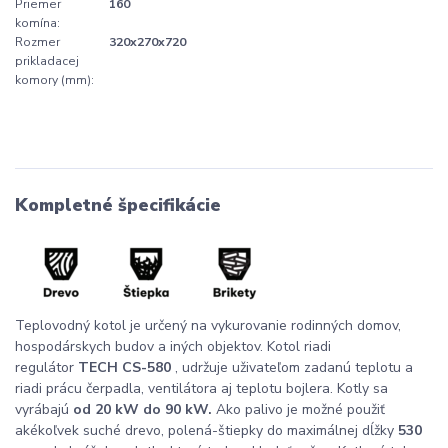
Priemer
160
komína:
Rozmer
320x270x720
prikladacej
komory (mm):
Kompletné špecifikácie
Teplovodný kotol je určený na vykurovanie rodinných domov,
hospodárskych budov a iných objektov. Kotol riadi
regulátor
TECH CS-580
, udržuje uživateľom zadanú teplotu a
riadi prácu čerpadla, ventilátora aj teplotu bojlera. Kotly sa
vyrábajú
od 20 kW do 90 kW.
Ako palivo je možné použiť
akékoľvek suché drevo, polená-štiepky do maximálnej dĺžky
530