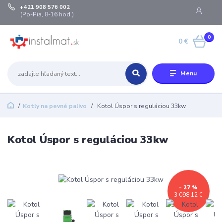
+421 908 576 002
(Po-Pia, 8-16 hod.)
0
0 €
Menu
Kotly na pevné palivo
Kotol Úspor s reguláciou 33kw
Kotol Úspor s reguláciou 33kw
- 27 %
3 098,12 €