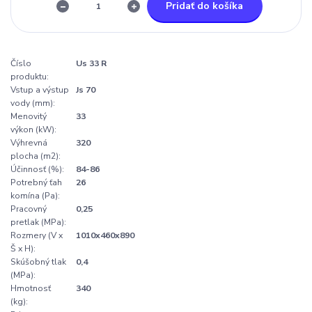
Pridať do košíka
Číslo
Us 33 R
produktu:
Vstup a výstup
Js 70
vody (mm):
Menovitý
33
výkon (kW):
Výhrevná
320
plocha (m2):
Účinnosť (%):
84-86
Potrebný ťah
26
komína (Pa):
Pracovný
0,25
pretlak (MPa):
Rozmery (V x
1010x460x890
Š x H):
Skúšobný tlak
0,4
(MPa):
Hmotnosť
340
(kg):