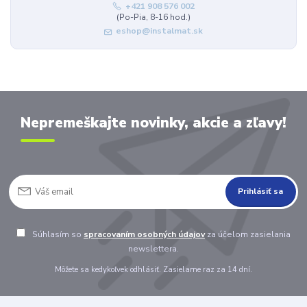
+421 908 576 002
(Po-Pia, 8-16 hod.)
eshop@instalmat.sk
Nepremeškajte novinky, akcie a zľavy!
Prihlásiť sa
Súhlasím so
spracovaním osobných údajov
za účelom zasielania
newslettera.
Môžete sa kedykoľvek odhlásiť. Zasielame raz za 14 dní.