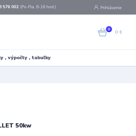
8 576 002
(Po-Pia, 8-16 hod.)
Prihlásenie
0
0 €
y , výpočty , tabuľky
LLET 50kw