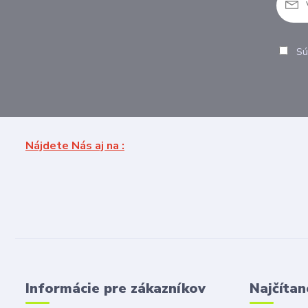
Sú
Nájdete Nás aj na :
Informácie pre zákazníkov
Najčítan