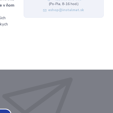
(Po-Pia, 8-16 hod.)
je v ňom
eshop@instalmat.sk
šich
ckych