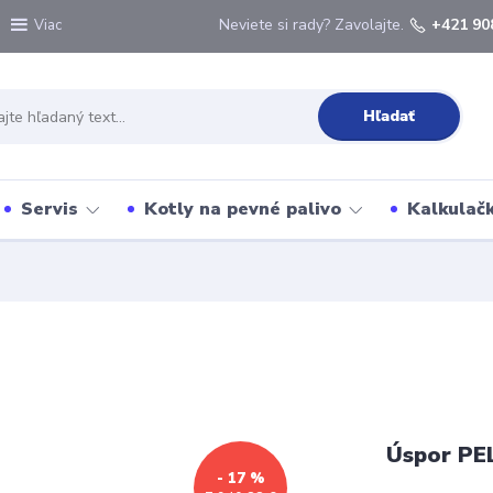
Neviete si rady? Zavolajte.
+421 90
Viac
Hľadať
Servis
Kotly na pevné palivo
Kalkulačk
Úspor PE
- 17 %