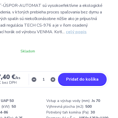
-ÚSPOR-AUTOMAT sú vysokoefektívne a ekologické
adenia, v ktorých prebieha proces spaľovania bez dymu a
vých spalín sú niekoľkonásobne nižšie ako je prípustná
iadi regulácia TECH CS-976 a je v ňom osadený
cí horák od výrobcu VENMA. Kotl...
celý popis
Skladom
,40 €
/
ks
Pridať do košíka
€
bez DPH
UAP 50
Vstup a výstup vody (mm):
Js 70
 (kW):
50
Výhrevná plocha (m2):
500
4-86
Potrebný ťah komína (Pa):
30