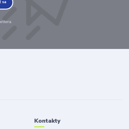
ť sa
ettera.
Kontakty