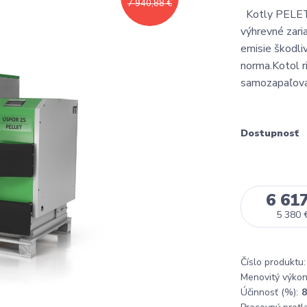
7 940,88 €
Kotly PELET
výhrevné zari
emisie škodli
norma.Kotol r
samozapaľova
Dostupnosť
6 617
5 380 
Číslo produktu:
Menovitý výkon
Účinnosť (%):
8