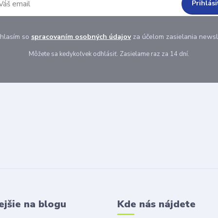
Prihlási
hlasím so
spracovaním osobných údajov
za účelom zasielania newsl
Môžete sa kedykoľvek odhlásiť. Zasielame raz za 14 dní.
ejšie na blogu
Kde nás nájdete