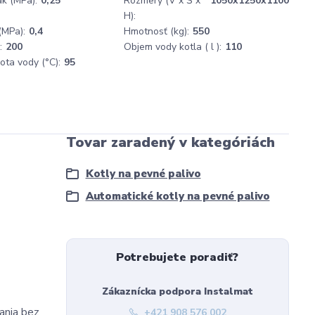
ak (MPa):
0,25
Rozmery (V x Š x
1050x1250x1100
H):
(MPa):
0,4
Hmotnosť (kg):
550
:
200
Objem vody kotla ( l ):
110
ota vody (°C):
95
Tovar zaradený v kategóriách
Kotly na pevné palivo
Automatické kotly na pevné palivo
Potrebujete poradiť?
Zákaznícka podpora Instalmat
ania bez
+421 908 576 002