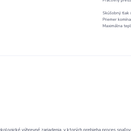
Pracovný pretl
Skúšobný tlak 
Priemer komína
Maximálna tepl
kologické výhrevné zariadenia, v ktorých prebieha proces spaľov