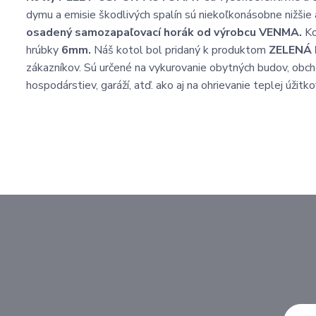
dymu a emisie škodlivých spalín sú niekoľkonásobne nižšie 
osadený samozapaľovací horák od výrobcu VENMA.
Ko
hrúbky
6mm.
Náš kotol bol pridaný k produktom
ZELENÁ
zákazníkov. Sú určené na vykurovanie obytných budov, obch
hospodárstiev, garáží, atď. ako aj na ohrievanie teplej úžitko