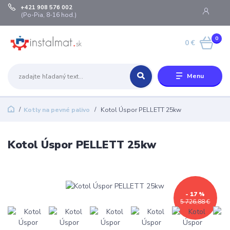
+421 908 576 002
(Po-Pia, 8-16 hod.)
0
0 €
Menu
Kotly na pevné palivo
Kotol Úspor PELLETT 25kw
Kotol Úspor PELLETT 25kw
- 17 %
5 726,88 €