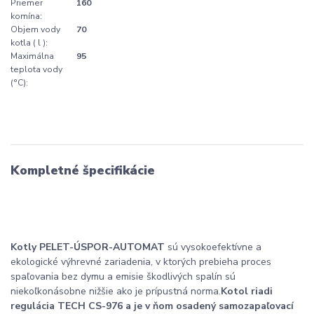
Priemer
160
komína:
Objem vody
70
kotla ( l ):
Maximálna
95
teplota vody
(°C):
Kompletné špecifikácie
Kotly PELET-ÚSPOR-AUTOMAT
sú vysokoefektívne a
ekologické výhrevné zariadenia, v ktorých prebieha proces
spaľovania bez dymu a emisie škodlivých spalín sú
niekoľkonásobne nižšie ako je prípustná norma.
Kotol riadi
regulácia TECH CS-976 a je v ňom osadený samozapaľovací