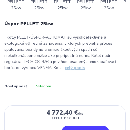
Úspor PELLET 25kw
Kotly PELET-ÚSPOR-AUTOMAT sú vysokoefektívne a
ekologické výhrevné zariadenia, v ktorých prebieha proces
spaľovania bez dymu a emisie škodlivých spalín sú
niekoľkonásobne nižšie ako je prípustná norma.Kotol riadi
regulácia TECH CS-976 a je v ňom osadený samozapaľovací
horák od výrobcu VENMA. Kotl...
celý popis
Dostupnosť
Skladom
4 772,40 €
/
ks
3 880 €
bez DPH