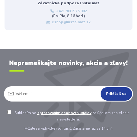
Zákaznícka podpora Instalmat
+421 908 576 002
(Po-Pia, 8-16 hod.)
eshop@instalmat.sk
Nepremeškajte novinky, akcie a zľavy!
Prihlásiť sa
Súhlasím so
spracovaním osobných údajov
za účelom zasielania
newslettera.
Môžete sa kedykoľvek odhlásiť. Zasielame raz za 14 dní.