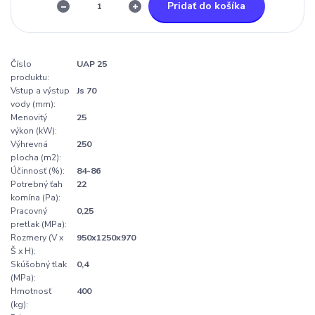
Pridať do košíka
Číslo
UAP 25
produktu:
Vstup a výstup
Js 70
vody (mm):
Menovitý
25
výkon (kW):
Výhrevná
250
plocha (m2):
Účinnosť (%):
84-86
Potrebný ťah
22
komína (Pa):
Pracovný
0,25
pretlak (MPa):
Rozmery (V x
950x1250x970
Š x H):
Skúšobný tlak
0,4
(MPa):
Hmotnosť
400
(kg):