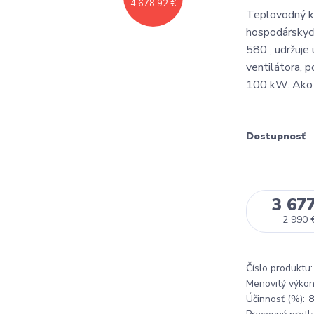
4 678,92 €
Teplovodný ko
hospodárskych
580 , udržuje 
ventilátora, 
100 kW. Ako p
Dostupnosť
3 677
2 990 
Číslo produktu:
Menovitý výkon
Účinnosť (%):
8