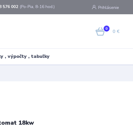
8 576 002
(Po-Pia, 8-16 hod.)
Prihlásenie
0
0 €
y , výpočty , tabuľky
tomat 18kw