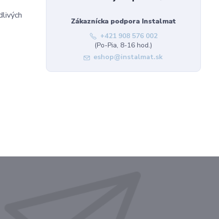
dlivých
Zákaznícka podpora Instalmat
+421 908 576 002
(Po-Pia, 8-16 hod.)
eshop@instalmat.sk