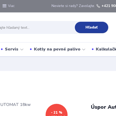
Neviete si rady? Zavolajte.
+421 90
Viac
Hľadať
Servis
Kotly na pevné palivo
Kalkulačk
Úspor Au
- 21 %