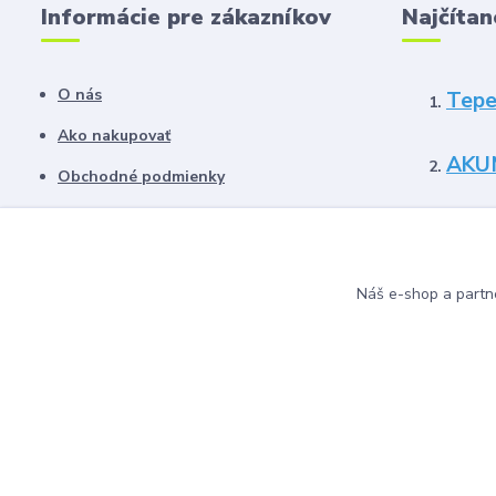
Informácie pre zákazníkov
Najčítan
O nás
Tepe
Ako nakupovať
AKU
Obchodné podmienky
Kontakty
Blog
Náš e-shop a partn
© 2024 Instalmat s.r.o. Všetky práva vyhradené.