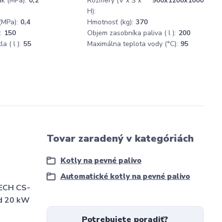
ak (MPa):
0,2
Rozmery (V x Š x
900x1200x1000
H):
(MPa):
0,4
Hmotnosť (kg):
370
:
150
Objem zasobníka paliva ( l ):
200
 ( l ):
55
Maximálna teplota vody (°C):
95
Tovar zaradený v kategóriách
Kotly na pevné palivo
Automatické kotly na pevné palivo
ECH CS-
d 20 kW
Potrebujete poradiť?