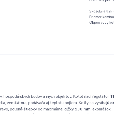
Pracovný pretl
Skúšobný tlak 
Priemer komína
Objem vody kotla
, hospodárskych budov a iných objektov. Kotol riadi regulátor
T
dla, ventilátora, podávača aj teplotu bojlera. Kotly sa vyrábajú
o
drevo, polená-štiepky do maximálnej dĺžky
530 mm
, ekohrášok,