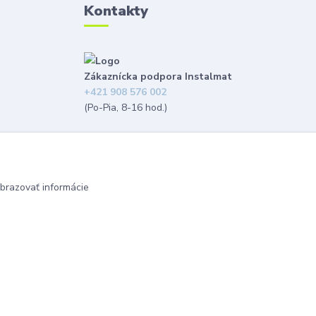
Kontakty
Zákaznícka podpora Instalmat
+421 908 576 002
(Po-Pia, 8-16 hod.)
eshop@instalmat.sk
brazovať informácie
Vytvorené na
Eshop-rychlo.sk