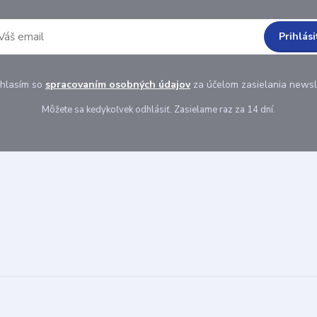
Prihlási
hlasím so
spracovaním osobných údajov
za účelom zasielania newsl
Môžete sa kedykoľvek odhlásiť. Zasielame raz za 14 dní.