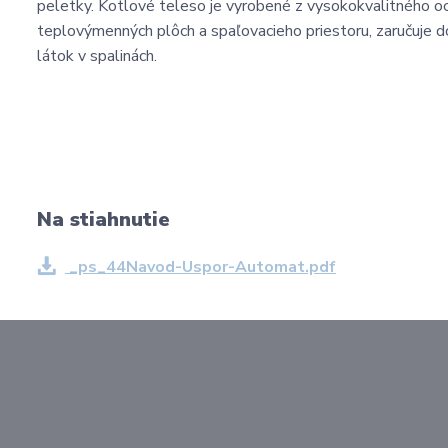
peletky. Kotlové teleso je vyrobené z vysokokvalitného 
teplovýmenných plôch a spaľovacieho priestoru, zaručuje d
látok v spalinách.
Na stiahnutie
_ps_44Navod-Uspor-Automat.pdf