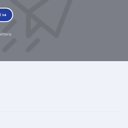
ť sa
ettera.