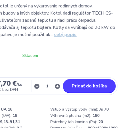
tol je určený na vykurovanie rodinných domov,
 budov a iných objektov. Kotol riadi regulátor TECH CS-
uživateľom zadanú teplotu a riadi prácu čerpadla,
podávača aj teplotu bojlera. Kotly sa vyrábajú od 20 kW do
alivo je možné použiť ak...
celý popis
Skladom
,70 €
/
ks
Pridať do košíka
€
bez DPH
UA 18
Vstup a výstup vody (mm):
Js 70
 (kW):
18
Výhrevná plocha (m2):
180
9,13-91,31
Potrebný ťah komína (Pa):
20