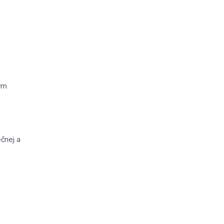
ým
čnej a