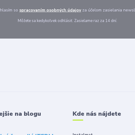
hlasím so
spracovaním osobných údajov
za účelom zasielania newsl
Môžete sa kedykoľvek odhlásiť. Zasielame raz za 14 dní.
ejšie na blogu
Kde nás nájdete
Instalmat