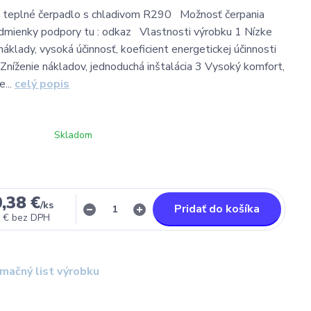
teplné čerpadlo s chladivom R290 Možnosť čerpania
ienky podpory tu : odkaz Vlastnosti výrobku 1 Nízke
áklady, vysoká účinnosť, koeficient energetickej účinnosti
 Zníženie nákladov, jednoduchá inštalácia 3 Vysoký komfort,
...
celý popis
Skladom
,38 €
/
ks
Pridať do košíka
 €
bez DPH
rmačný list výrobku