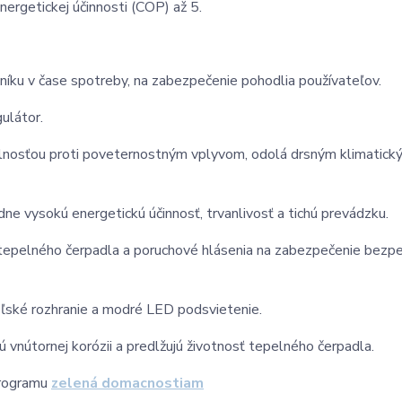
nergetickej účinnosti (COP) až 5.
íku v čase spotreby, na zabezpečenie pohodlia používateľov.
ulátor.
odolnosťou proti poveternostným vplyvom, odolá drsným klimatick
ne vysokú energetickú účinnosť, trvanlivosť a tichú prevádzku.
tepelného čerpadla a poruchové hlásenia na zabezpečenie bezpe
eľské rozhranie a modré LED podsvietenie.
 vnútornej korózii a predlžujú životnosť tepelného čerpadla.
programu
zelená domacnostiam