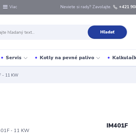
Neviete si rady? Zavolajte.
+421 90
Viac
Hľadať
Servis
Kotly na pevné palivo
Kalkulačk
 - 11 KW
IM401F