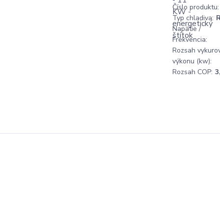
Číslo produktu:
Typ chladiva:
Napätie /
Frekvencia:
Rozsah vykuro
výkonu (kw):
Rozsah COP:
3