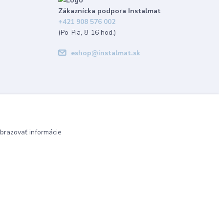
Zákaznícka podpora Instalmat
+421 908 576 002
(Po-Pia, 8-16 hod.)
eshop@instalmat.sk
brazovať informácie
Vytvorené na
Eshop-rychlo.sk