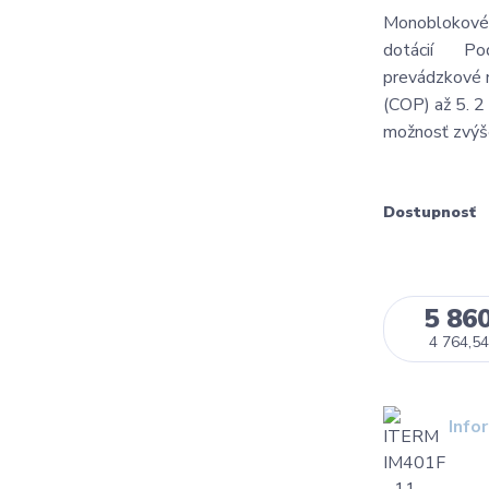
Monoblokové 
dotácií Podm
prevádzkové n
(COP) až 5. 2
možnosť zvýše
Dostupnosť
5 860
4 764,54
Info