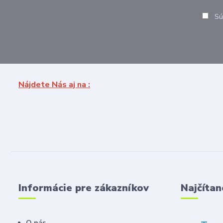
Sú
Nájdete Nás aj na :
Informácie pre zákazníkov
Najčítan
O nás