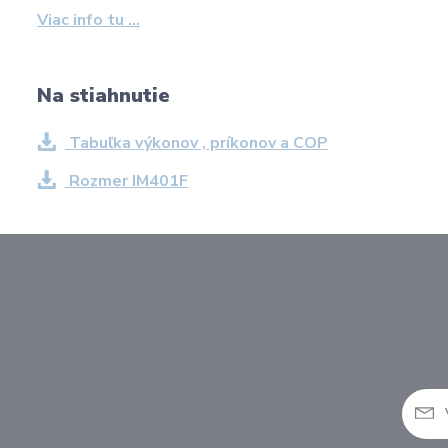
Viac info tu ...
Na stiahnutie
Tabuľka výkonov , príkonov a COP
Rozmer IM401F