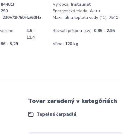
IM401F
Výrobca:
Instalmat
R290
Energetická trieda:
A+++
230V/1F/50Hz/60Hz
Maximálna teplota vody (°C):
75°C
vacieho
4.5 -
Rozsah príkonu (kw):
0,85 - 2,95
11.4
,86 - 5,29
Váha:
120 kg
Tovar zaradený v kategóriách
Tepelné čerpadlá