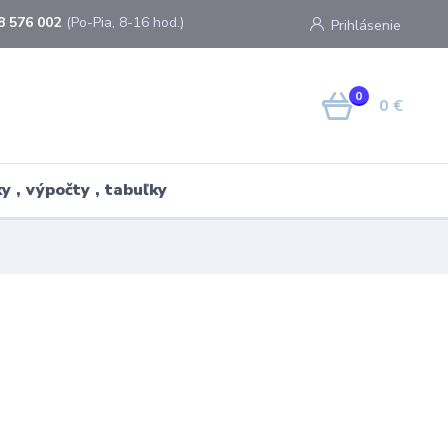
8 576 002
(Po-Pia, 8-16 hod.)
Prihlásenie
0
0 €
y , výpočty , tabuľky