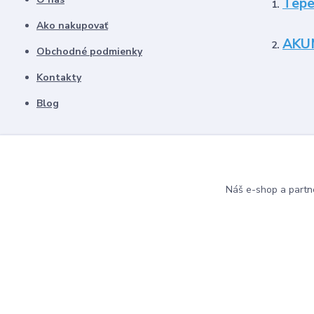
Tepe
Ako nakupovať
AKU
Obchodné podmienky
Kontakty
Blog
Náš e-shop a partn
© 2024 Instalmat s.r.o. Všetky práva vyhradené.