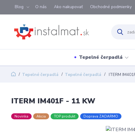
Blog
O nás
Ako nakupovať
Obchodné podmienky
Tepelné čerpadlá
Tepelné čerpadlá
Tepelné čerpadlá
ITERM IM401F
ITERM IM401F - 11 KW
Novinka
Akcia
TOP produkt
Doprava ZADARMO