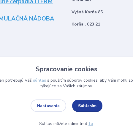
lné čerpadlá ITERM
Vyšná Korňa 85
MULAČNÁ NÁDOBA
Korňa , 023 21
Spracovanie cookies
eri potrebujú Váš
súhlas
s použitím súborov cookies, aby Vám mohli zo
týkajúce sa Vašich záujmov.
Súhlasím
Nastavenia
Súhlas môžete odmietnuť
tu
.