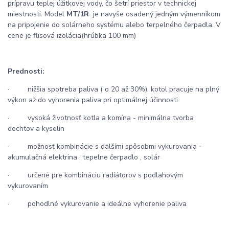
prípravu teplej úžitkovej vody, čo šetrí priestor v technickej
miestnosti. Model
MT/1R
je navyše osadený jedným výmenníkom
na pripojenie do solárneho systému alebo terpelného čerpadla. V
cene je flisová izolácia(hrúbka 100 mm)
Prednosti:
· nižšia spotreba paliva ( o 20 až 30%), kotol pracuje na plný
výkon až do vyhorenia paliva pri optimálnej účinnosti
· vysoká životnosť kotla a komína - minimálna tvorba
dechtov a kyselin
· možnosť kombinácie s dalšími spôsobmi vykurovania -
akumulačná elektrina , tepelne čerpadlo , solár
· určené pre kombináciu radiátorov s podlahovým
vykurovaním
· pohodlné vykurovanie a ideálne vyhorenie paliva