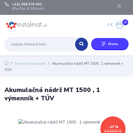
+421 908 576 002
(Po-Pia, 8-16 hod.)
0
0 €
Menu
Tepelné čerpadlá
Akumulačná nádrž MT 1500 , 1 výmenník +
TÚV
Akumulačná nádrž MT 1500 , 1
výmenník + TÚV
- 17 %
3 516,57 €