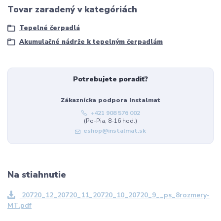
Tovar zaradený v kategóriách
Tepelné čerpadlá
Akumulačné nádrže k tepelným čerpadlám
Potrebujete poradiť?
Zákaznícka podpora Instalmat
+421 908 576 002
(Po-Pia, 8-16 hod.)
eshop@instalmat.sk
Na stiahnutie
20720_12_20720_11_20720_10_20720_9__ps_8rozmery-
MT.pdf