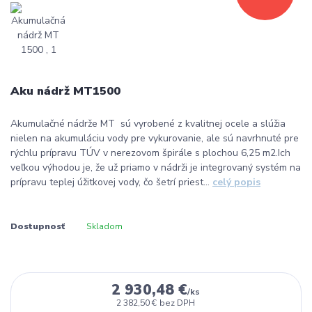
Aku nádrž MT1500
Akumulačné nádrže MT sú vyrobené z kvalitnej ocele a slúžia
nielen na akumuláciu vody pre vykurovanie, ale sú navrhnuté pre
rýchlu prípravu TÚV v nerezovom špirále s plochou 6,25 m2.Ich
veľkou výhodou je, že už priamo v nádrži je integrovaný systém na
prípravu teplej úžitkovej vody, čo šetrí priest...
celý popis
Dostupnosť
Skladom
2 930,48 €
/
ks
2 382,50 €
bez DPH